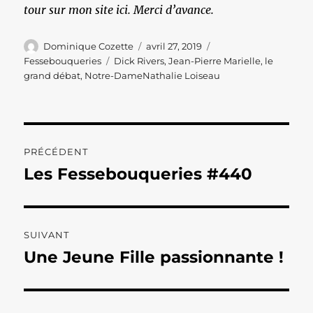
tour sur mon site ici. Merci d’avance.
Auteur
Publié
Catégories
Dominique Cozette
avril 27, 2019
le
Étiquettes
Fessebouqueries
Dick Rivers
,
Jean-Pierre Marielle
,
le
grand débat
,
Notre-DameNathalie Loiseau
Navigation
PRÉCÉDENT
de
Les Fessebouqueries #440
Publication
précédente :
l’article
SUIVANT
Une Jeune Fille passionnante !
Publication
suivante :