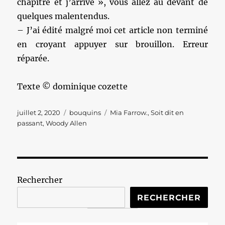
chapitre et j’arrive », vous allez au devant de
quelques malentendus.
– J’ai édité malgré moi cet article non terminé
en croyant appuyer sur brouillon. Erreur
réparée.
Texte © dominique cozette
Publié
Catégories
Étiquettes
juillet 2, 2020
bouquins
Mia Farrow.
,
Soit dit en
le
passant
,
Woody Allen
Rechercher
RECHERCHER