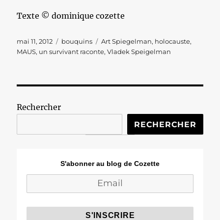
Texte © dominique cozette
Publié
Catégories
Étiquettes
mai 11, 2012
bouquins
Art Spiegelman
,
holocauste
,
le
MAUS
,
un survivant raconte
,
Vladek Speigelman
Rechercher
RECHERCHER
S'abonner au blog de Cozette