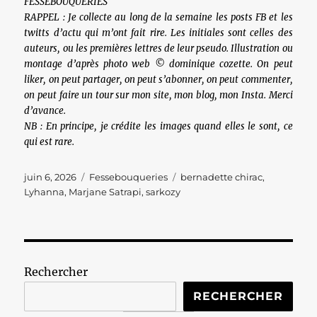
FESSEBOUQUERIES
RAPPEL : Je collecte au long de la semaine les posts FB et les
twitts d’actu qui m’ont fait rire. Les initiales sont celles des
auteurs, ou les premières lettres de leur pseudo. Illustration ou
montage d’après photo web © dominique cozette. On peut
liker, on peut partager, on peut s’abonner, on peut commenter,
on peut faire un tour sur mon site, mon blog, mon Insta. Merci
d’avance.
NB : En principe, je crédite les images quand elles le sont, ce
qui est rare.
Publié
Catégories
Étiquettes
juin 6, 2026
Fessebouqueries
bernadette chirac
,
le
Lyhanna
,
Marjane Satrapi
,
sarkozy
Rechercher
RECHERCHER