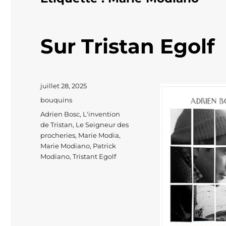
Sur Tristan Egolf
Publié
juillet 28, 2025
le
Catégories
bouquins
Étiquettes
Adrien Bosc
,
L'invention
de Tristan
,
Le Seigneur des
procheries
,
Marie Modia
,
Marie Modiano
,
Patrick
Modiano
,
Tristant Egolf