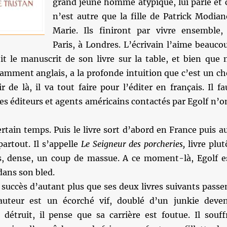
grand jeune homme atypique, lui parle et 
n’est autre que la fille de Patrick Modian
Marie. Ils finiront par vivre ensemble,
Paris, à Londres. L’écrivain l’aime beauco
oit le manuscrit de son livre sur la table, et bien que 
amment anglais, a la profonde intuition que c’est un ch
r de là, il va tout faire pour l’éditer en français. Il fa
les éditeurs et agents américains contactés par Egolf n’o
rtain temps. Puis le livre sort d’abord en France puis a
partout. Il s’appelle
Le Seigneur des porcheries,
livre plut
is, dense, un coup de massue. A ce moment-là, Egolf e
dans son bled.
ce succès d’autant plus que ses deux livres suivants passe
 auteur est un écorché vif, doublé d’un junkie deve
e détruit, il pense que sa carrière est foutue. Il souff