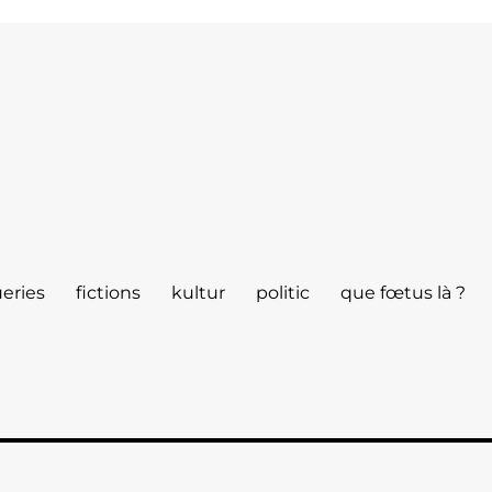
eries
fictions
kultur
politic
que fœtus là ?