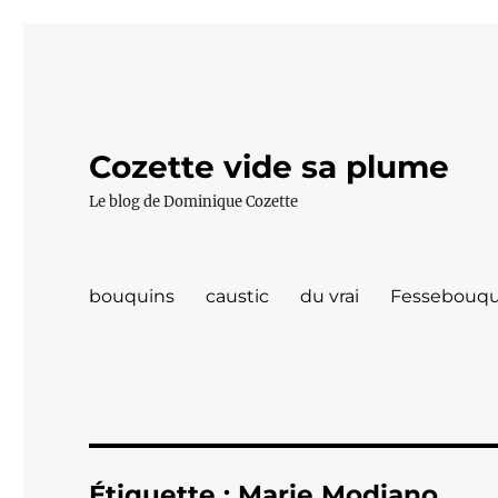
Cozette vide sa plume
Le blog de Dominique Cozette
bouquins
caustic
du vrai
Fessebouqu
Étiquette :
Marie Modiano