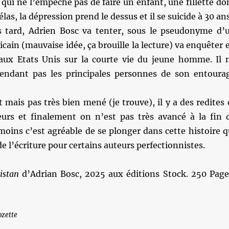
 qui ne l’empêche pas de faire un enfant, une fillette do
hélas, la dépression prend le dessus et il se suicide à 30 ans
 tard, Adrien Bosc va tenter, sous le pseudonyme d’
icain (mauvaise idée, ça brouille la lecture) va enquêter 
ux Etats Unis sur la courte vie du jeune homme. Il 
endant pas les principales personnes de son entoura
t mais pas très bien mené (je trouve), il y a des redites 
urs et finalement on n’est pas très avancé à la fin 
oins c’est agréable de se plonger dans cette histoire q
de l’écriture pour certains auteurs perfectionnistes.
istan
d’Adrian Bosc, 2025 aux éditions Stock. 250 Page
ozette