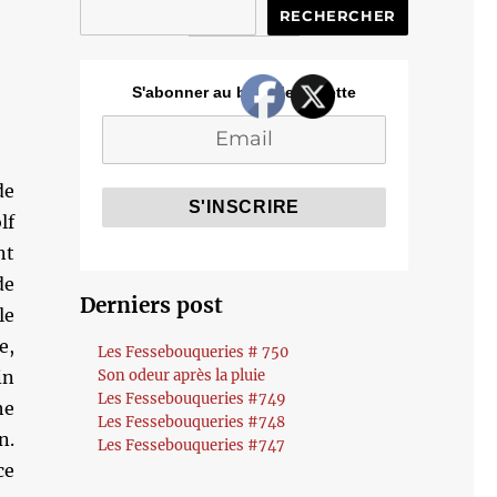
RECHERCHER
S'abonner au blog de Cozette
de
lf
nt
de
Derniers post
le
e,
Les Fessebouqueries # 750
in
Son odeur après la pluie
Les Fessebouqueries #749
he
Les Fessebouqueries #748
n.
Les Fessebouqueries #747
ce