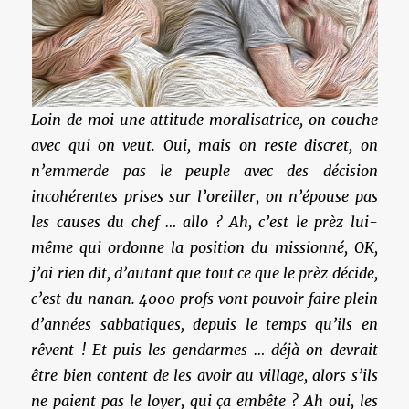
Loin de moi une attitude moralisatrice, on couche
avec qui on veut. Oui, mais on reste discret, on
n’emmerde pas le peuple avec des décision
incohérentes prises sur l’oreiller, on n’épouse pas
les causes du chef … allo ? Ah, c’est le prèz lui-
même qui ordonne la position du missionné, OK,
j’ai rien dit, d’autant que tout ce que le prèz décide,
c’est du nanan. 4000 profs vont pouvoir faire plein
d’années sabbatiques, depuis le temps qu’ils en
rêvent ! Et puis les gendarmes … déjà on devrait
être bien content de les avoir au village, alors s’ils
ne paient pas le loyer, qui ça embête ? Ah oui, les