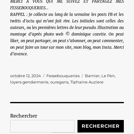
MERCI À VOUS QUI ME SUIVEZ ET PARTAGEZ MES
FESSEBOUQUERIES…
RAPPEL : Je collecte au long de la semaine les posts FB et les
twitts d’actu qui m’ont fait rire. Les initiales sont celles des
auteurs, ou les premières lettres de leur pseudo. Illustration ou
montage d’après photo web © dominique cozette. On peut
liker, on peut partager, on peut s’abonner, on peut commenter,
on peut faire un tour sur mon site, mon blog, mon Insta. Merci
d’avance.
Publié
Catégories
Étiquettes
octobre 12, 2024
Fessebouqueries
Barnier
,
Le Pen
,
le
loyers gendarmerie
,
ouragans
,
Tiphaine Auziere
Rechercher
RECHERCHER