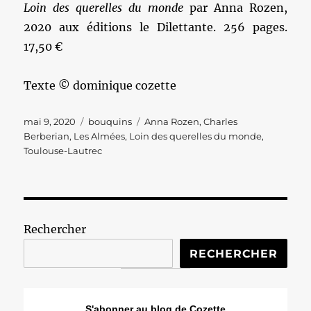
Loin des querelles du monde
par Anna Rozen,
2020 aux éditions le Dilettante. 256 pages.
17,50 €
Texte © dominique cozette
Publié
Catégories
Étiquettes
mai 9, 2020
bouquins
Anna Rozen
,
Charles
le
Berberian
,
Les Almées
,
Loin des querelles du monde
,
Toulouse-Lautrec
Rechercher
RECHERCHER
S'abonner au blog de Cozette