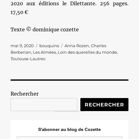
2020 aux éditions le Dilettante. 256 pages.
17,50 €
Texte © dominique cozette
Publié
Catégories
Étiquettes
mai 9, 2020
bouquins
Anna Rozen
,
Charles
le
Berberian
,
Les Almées
,
Loin des querelles du monde
,
Toulouse-Lautrec
Rechercher
RECHERCHER
S'abonner au blog de Cozette