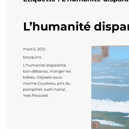
L’humanité dispar
Publié
mars 5, 2012
le
Catégories
bouquins
Étiquettes
L'humanité disparaîtra
bon débarras
,
manger les
bébés
,
Odyssée sous-
marine Cousteau
,
prix du
pamphlet
,
sushi hallal
,
Yves Paccalet