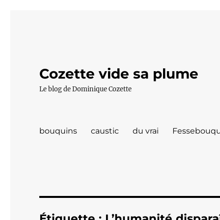
Cozette vide sa plume
Le blog de Dominique Cozette
bouquins
caustic
du vrai
Fessebouqu
Étiquette :
L’humanité dispara