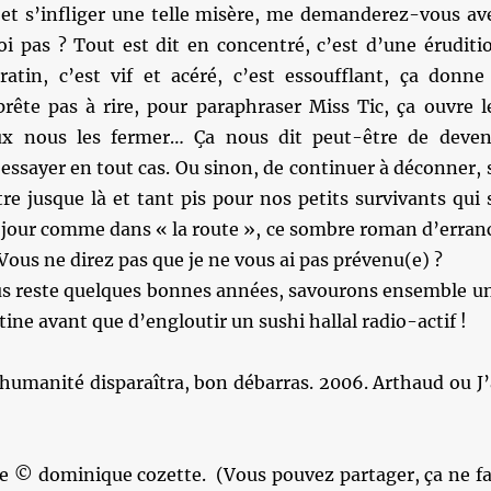
a et s’infliger une telle misère, me demanderez-vous av
oi pas ? Tout est dit en concentré, c’est d’une éruditi
ratin, c’est vif et acéré, c’est essoufflant, ça donne
prête pas à rire, pour paraphraser Miss Tic, ça ouvre l
x nous les fermer… Ça nous dit peut-être de deven
essayer en tout cas. Ou sinon, de continuer à déconner, 
re jusque là et tant pis pour nos petits survivants qui 
 jour comme dans « la route », ce sombre roman d’erran
ous ne direz pas que je ne vous ai pas prévenu(e) ?
nous reste quelques bonnes années, savourons ensemble u
tine avant que d’engloutir un sushi hallal radio-actif !
’humanité disparaîtra, bon débarras. 2006. Arthaud ou J’
re © dominique cozette. (Vous pouvez partager, ça ne fa