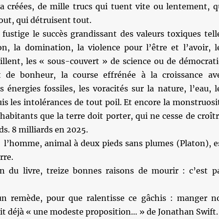
a créées, de mille trucs qui tuent vite ou lentement, q
out, qui détruisent tout.
l fustige le succès grandissant des valeurs toxiques tell
n, la domination, la violence pour l’être et l’avoir, l
illent, les « sous-couvert » de science ou de démocrati
t de bonheur, la course effrénée à la croissance av
 énergies fossiles, les voracités sur la nature, l’eau, l
uis les intolérances de tout poil. Et encore la monstruosi
abitants que la terre doit porter, qui ne cesse de croîtr
ds. 8 milliards en 2025.
 : l’homme, animal à deux pieds sans plumes (Platon), e
rre.
fin du livre, treize bonnes raisons de mourir : c’est p
 un remède, pour que ralentisse ce gâchis : manger n
ait déjà « une modeste proposition… » de Jonathan Swift.