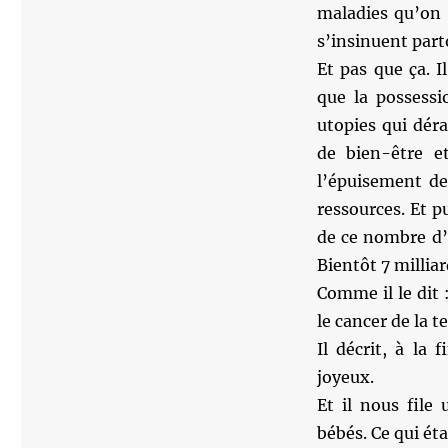
maladies qu’on 
s’insinuent part
Et pas que ça. I
que la possessio
utopies qui déra
de bien-être e
l’épuisement des
ressources. Et p
de ce nombre d’h
Bientôt 7 milliar
Comme il le dit
le cancer de la te
Il décrit, à la 
joyeux.
Et il nous file
bébés. Ce qui ét