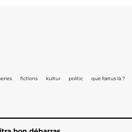
eries
fictions
kultur
politic
que fœtus là ?
îtra bon débarras