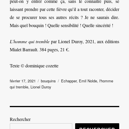
peut-on y entrer comme ça, sans le connaître puis, se
laissant prendre par cette fièvre qu’il a tout raconter, décider
de se procurer tous ses autres récits ? Je ne saurais dire.
Mais quel bouquin ! Quelle sensibilité ! Quelle sincérité !
L’homme qui tremble
par Lionel Duroy, 2021, aux éditions
Mialet Barrault. 384 pages, 21 €.
Texte © dominique cozette
Publié
Catégories
Étiquettes
février 17, 2021
bouquins
Echapper
,
Emil Nolde
,
l'homme
le
qui tremble
,
Lionel Duroy
Rechercher