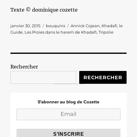
Texte © dominique cozette
Publié
Catégories
Étiquettes
janvier 30, 2015
bouquins
Annick Cojean
,
Khadafi
,
le
le
Guide
,
Les Proies dans le harem de Khadafi
,
Tripolie
Rechercher
RECHERCHER
S'abonner au blog de Cozette