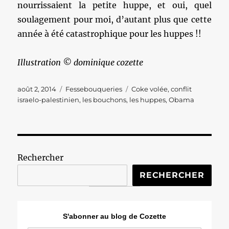
nourrissaient la petite huppe, et oui, quel
soulagement pour moi, d’autant plus que cette
année à été catastrophique pour les huppes !!
Illustration © dominique cozette
Publié
Catégories
Étiquettes
août 2, 2014
Fessebouqueries
Coke volée
,
conflit
le
israelo-palestinien
,
les bouchons
,
les huppes
,
Obama
Rechercher
RECHERCHER
S'abonner au blog de Cozette