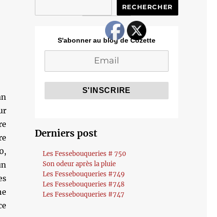
RECHERCHER
S'abonner au blog de Cozette
an
ur
re
Derniers post
re
0,
Les Fessebouqueries # 750
un
Son odeur après la pluie
Les Fessebouqueries #749
es
Les Fessebouqueries #748
ne
Les Fessebouqueries #747
ce