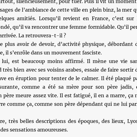
partout, silencieusement, pour tuer. Puis il vit un moment
sages de l’ambiance de cette ville en plein binz, la mer q
elques amitiés. Lorsqu’il revient en France, c’est sur 
ndé, qu’il va rencontrer une femme formidable. Qu’il pe
’arrivée. La retrouvera-t-il ?
 plus avoir de devoir, d’activité physique, débordant 
ie, il s’enrôle dans un mouvement fasciste.
à lui, est beaucoup moins affirmé. Il mène une vie sa
 très bien avec ses voisins arabes, essaie de faire sortir 
ave en éruption pour tenter de le calmer. Il été plaqué p
urante, comme a été sa mère pour son père jadis, 
 père meure assez vite. Il est fatigué, il en a marre, ça 
vivre comme ça, comme son père dépendant qui ne lui par
ure, très belles descriptions des époques, des lieux, Lyo
et des sensations amoureuses.