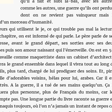
qu’il a fait et subi là-bas, avec les autre
comme les autres, une guerre qu’ils ont perdu
dont on ne revient pas vainqueur mais 
 d’un morceau d’humanité.
eurs qui utilisent le je, ce qui trouble pas mal la lectur
chapitre, on est informé de qui parle. Le père parle de s
sse, avant le grand départ, ses sorties avec ses de
es puis son amour naissant qui l’émerveille. On est en 5
travaille comme maquettiste dans un cabinet d’architect
era le grand ensemble dans lequel il vivra tout au long 
ils, plus tard, chargé de lui prodiguer des soins. Et, pir
le d’adorables voisins, hélas pour lui, arabes. Car il e
très. A la guerre, il a tué de ses mains quelqu’un. Ça 
uera plus personne, plus de Français du moins, car l
mpte pas. Une longue partie du livre raconte sa guerre 
 maquis toujours, où l’on n’a jamais un instant de repos c