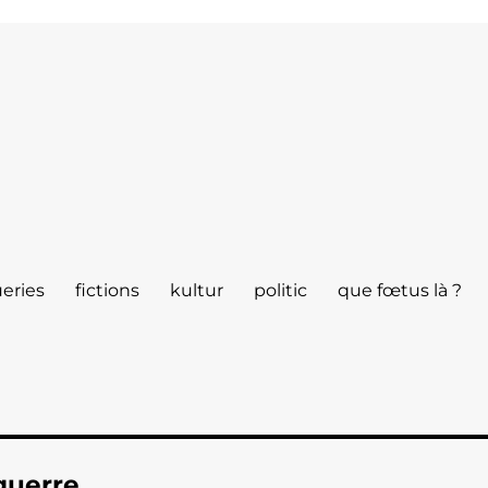
eries
fictions
kultur
politic
que fœtus là ?
 guerre