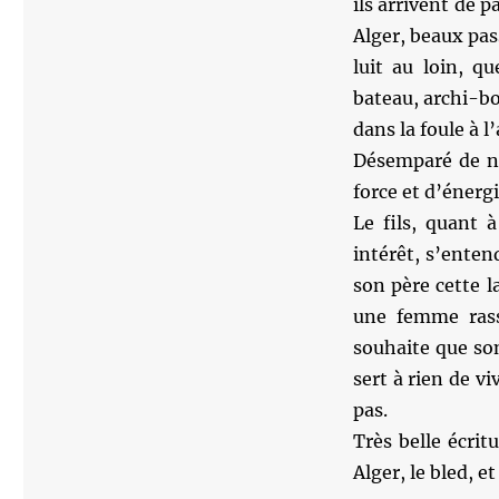
ils arrivent de 
Alger, beaux pas
luit au loin, qu
bateau, archi-bo
dans la foule à l
Désemparé de ne
force et d’énerg
Le fils, quant 
intérêt, s’entend
son père cette l
une femme rass
souhaite que son
sert à rien de 
pas.
Très belle écrit
Alger, le bled, 