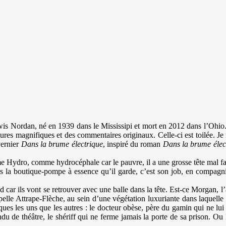
wis Nordan, né en 1939 dans le Mississipi et mort en 2012 dans l’Ohio.
ures magnifiques et des commentaires originaux. Celle-ci est toilée. Je
vernier
Dans la brume électrique
, inspiré du roman
Dans la brume élect
e Hydro, comme hydrocéphale car le pauvre, il a une grosse tête mal fai
 la boutique-pompe à essence qu’il garde, c’est son job, en compagnie d
car ils vont se retrouver avec une balle dans la tête. Est-ce Morgan, l’a
appelle Attrape-Flèche, au sein d’une végétation luxuriante dans laquel
ues les uns que les autres : le docteur obèse, père du gamin qui ne lui
ndu de théâtre, le shériff qui ne ferme jamais la porte de sa prison. O