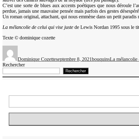
C’est une sorte de blues aux accents poétiques que nous déroule l’au
perdue, jamais une mauvaise pensée mais parfois des gestes désespéré
Un roman original, attachant, qui nous emmène dans un petit paradis mo
La mélancolie de celui qui vise juste
de Lewis Nordan 1995 sous le ti
Texte © dominique cozette
Auteur
Publié
Catégories
Étiquettes
le
Dominique Cozette
septembre 8, 2021
bouquins
La mélancolie d
Rechercher
Rechercher