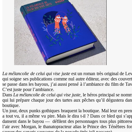
La mélancolie de celui qui vise juste
est un roman très original de Le
qui soigne ses publications comme nul autre éditeur, avec des couvert
se passe dans les bayous, j’ai aussi pensé à l’ambiance du film de Ta
C’est juste pour l’ambiance.
Dans
La mélancolie de celui qui vise juste,
le héros principal se nomm
qui lui prépare chaque jour des tartes aux pêches qu’il dégustera dans
boutique.
Un jour, deux punks gothiques braquent la boutique. Mal leur en prend 
a tout vu, il a même vu pire. Mais le dira t-il ? Dans ce bled qui s’
dansent dans le bayou — défilent des personnages tous plus pittoresq
l’air avec Morgan, le thanatopracteur alias le Prince des Ténèbres fo
sauver des canaris sauvages de la noyade (très joli passage).