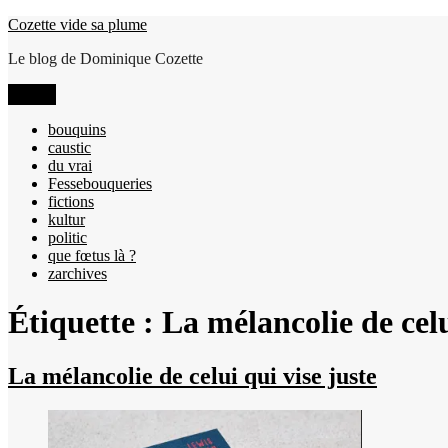
Aller
Cozette vide sa plume
au
Le blog de Dominique Cozette
contenu
Menu
bouquins
caustic
du vrai
Fessebouqueries
fictions
kultur
politic
que fœtus là ?
zarchives
Étiquette :
La mélancolie de celu
La mélancolie de celui qui vise juste