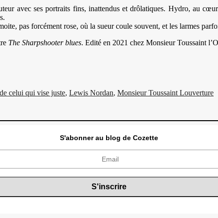
teur avec ses portraits fins, inattendus et drôlatiques. Hydro, au cœur
s.
ite, pas forcément rose, où la sueur coule souvent, et les larmes parfo
tre
The Sharpshooter blues
. Edité en 2021 chez Monsieur Toussaint l’O
e celui qui vise juste
,
Lewis Nordan
,
Monsieur Toussaint Louverture
S'abonner au blog de Cozette