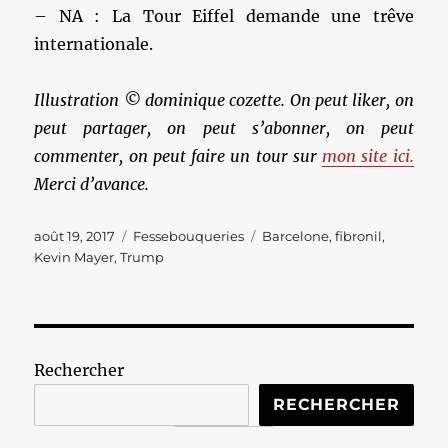
– NA : La Tour Eiffel demande une trêve
internationale.
Illustration © dominique cozette. On peut liker, on
peut partager, on peut s’abonner, on peut
commenter, on peut faire un tour sur
mon site ici.
Merci d’avance.
Publié
Catégories
Étiquettes
août 19, 2017
Fessebouqueries
Barcelone
,
fibronil
,
le
Kevin Mayer
,
Trump
Rechercher
RECHERCHER