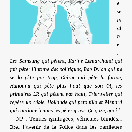
e
se
m
ai
n
e
!
Les Samsung qui pétent, Karine Lemarchand qui
fait péter l’intime des politiques, Bob Dylan qui ne
se la pète pas trop, Chirac qui pète la forme,
Hanouna qui pète plus haut que son QI, les
primaires LR qui pètent pas haut, Trierweiler qui
repète un câble, Hollande qui pétouille et Ménard
qui continue à nous les péter grave. Ça gaze, quoi !
– NP : Tenues ignifugées, véhicules blindés…
Bref l’avenir de la Police dans les banlieues