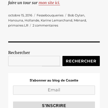
faire un tour sur
mon site ici.
Publié
Catégories
Étiquettes
octobre 15, 2016
Fessebouqueries
Bob Dylan
,
le
Hanouna
,
Hollande
,
Karine Lemarchand
,
Ménard
,
sur
primaires LR
2 commentaires
Les
Fessebouqueries
#326
Rechercher
RECHERCHER
S'abonner au blog de Cozette