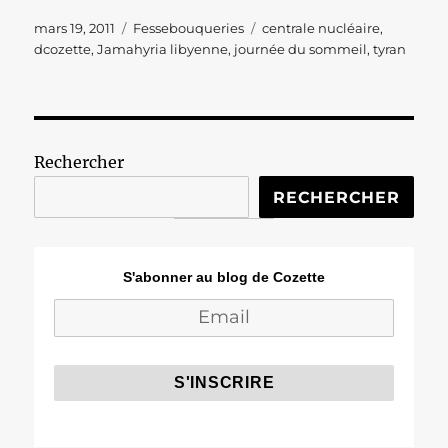
Publié
Catégories
Étiquettes
mars 19, 2011
Fessebouqueries
centrale nucléaire
,
le
dcozette
,
Jamahyria libyenne
,
journée du sommeil
,
tyran
Rechercher
RECHERCHER
S'abonner au blog de Cozette