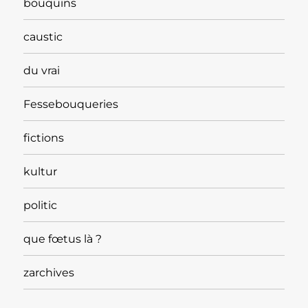
bouquins
caustic
du vrai
Fessebouqueries
fictions
kultur
politic
que fœtus là ?
zarchives