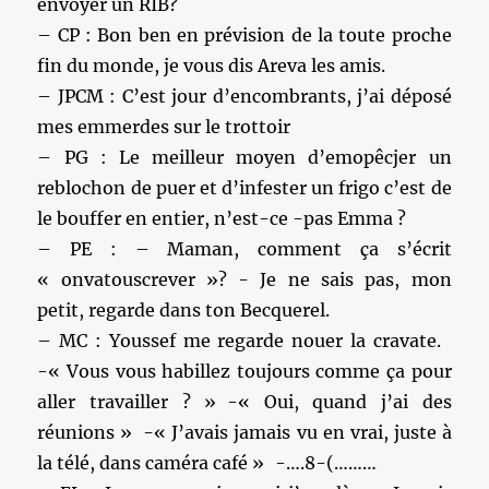
envoyer un RIB?
– CP : Bon ben en prévision de la toute proche
fin du monde, je vous dis Areva les amis.
– JPCM : C’est jour d’encombrants, j’ai déposé
mes emmerdes sur le trottoir
– PG : Le meilleur moyen d’emopêcjer un
reblochon de puer et d’infester un frigo c’est de
le bouffer en entier, n’est-ce -pas Emma ?
– PE : – Maman, comment ça s’écrit
« onvatouscrever »? - Je ne sais pas, mon
petit, regarde dans ton Becquerel.
– MC : Youssef me regarde nouer la cravate.
-« Vous vous habillez toujours comme ça pour
aller travailler ? » -« Oui, quand j’ai des
réunions » -« J’avais jamais vu en vrai, juste à
la télé, dans caméra café » -….8-(………