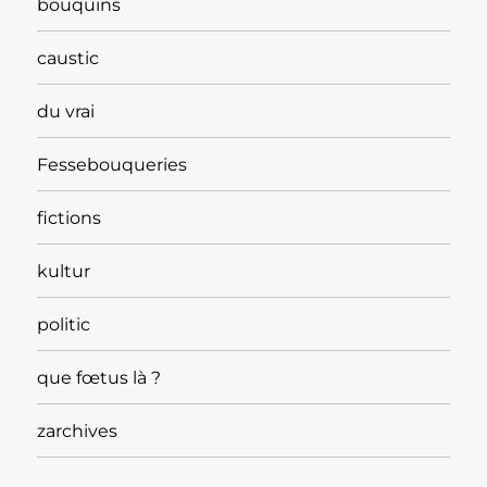
bouquins
caustic
du vrai
Fessebouqueries
fictions
kultur
politic
que fœtus là ?
zarchives