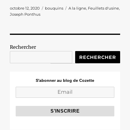
Publié
Catégories
Étiquettes
octobre 12, 2020
bouquins
A la ligne
,
Feuillets d'usine
,
le
Joseph Ponthus
Rechercher
RECHERCHER
S'abonner au blog de Cozette