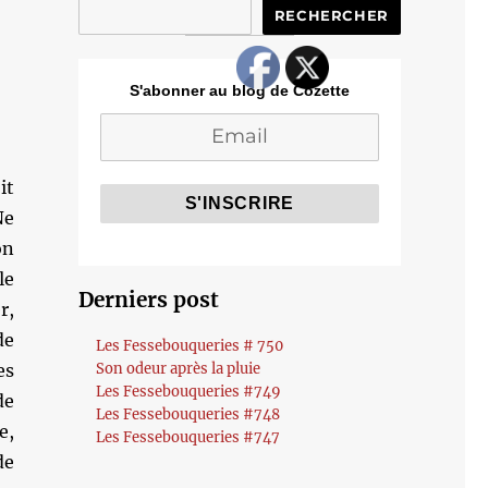
RECHERCHER
S'abonner au blog de Cozette
it
Ne
on
le
Derniers post
r,
de
Les Fessebouqueries # 750
es
Son odeur après la pluie
Les Fessebouqueries #749
de
Les Fessebouqueries #748
e,
Les Fessebouqueries #747
de