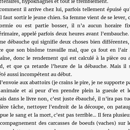
littéraires, hypokhâgnes et tout le tremblement.
comment il arrive chez lui, parfois tellement épuisé qu’
l faut sortir le jeune chien. Sa femme vient de se lever, 
ormie ou est partie bosser, il n’a aucun horaire fi
térimaire, appelé parfois deux heures avant l’embauche. 
me débauche qui signifie deux choses bien différentes, 
rce que son binôme travaille mal, que ça fout en l’air 
aîne, donc le rendement qui est calculé à la pièce ou 
d, et que ça retarde l’heure de la débauche. Mais il 
 été aussi incompétent au début.
l’envoie aux abattoirs (je crains le pire, je ne supporte p
 animale et ai peur d’en prendre plein la gueule et l
s dans le livre non, c’est juste ébauché, il n’ira pas tu
mière tâche, nettoyer l’endroit de la découpe, on patau
pue le sang et la mort, c’est pas terrible… Il fera plusieu
ccompagnement des carcasses de boeufs (vaches) sur l