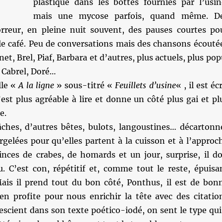
plastique dans les bottes fournies par l’usin
mais une mycose parfois, quand même. D
orreur, en pleine nuit souvent, des pauses courtes po
 le café. Peu de conversations mais des chansons écouté
net, Brel, Piaf, Barbara et d’autres, plus actuels, plus pop
 Cabrel, Doré…
lle «
A la ligne
» sous-titré «
Feuillets d’usine
« , il est écr
c’est plus agréable à lire et donne un côté plus gai et pl
e.
tâches, d’autres bêtes, bulots, langoustines… décartonn
rgelées pour qu’elles partent à la cuisson et à l’approc
inces de crabes, de homards et un jour, surprise, il do
u. C’est con, répétitif et, comme tout le reste, épuisa
Mais il prend tout du bon côté, Ponthus, il est de bon
 en profite pour nous enrichir la tête avec des citatio
scient dans son texte poético-iodé, on sent le type qui