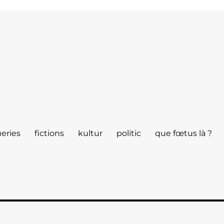
eries
fictions
kultur
politic
que fœtus là ?