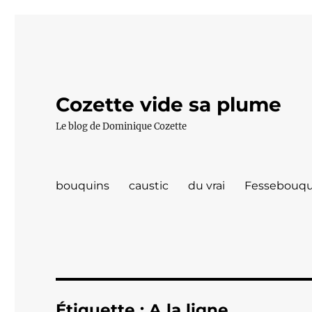
Cozette vide sa plume
Le blog de Dominique Cozette
bouquins
caustic
du vrai
Fessebouqu
Étiquette :
A la ligne