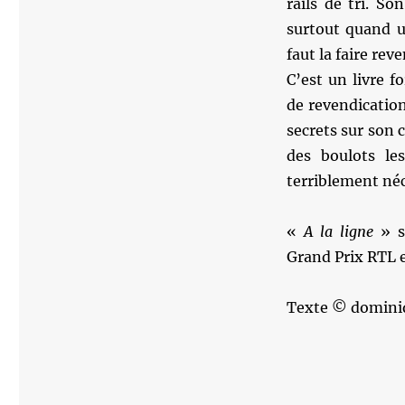
rails de tri. S
surtout quand u
faut la faire reve
C’est un livre fo
de revendication
secrets sur son 
des boulots les
terriblement néce
«
A la ligne
» s
Grand Prix RTL e
Texte © domini