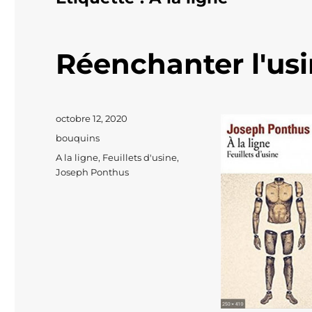
Réenchanter l'usi
Publié
octobre 12, 2020
le
Catégories
bouquins
Étiquettes
A la ligne
,
Feuillets d'usine
,
Joseph Ponthus