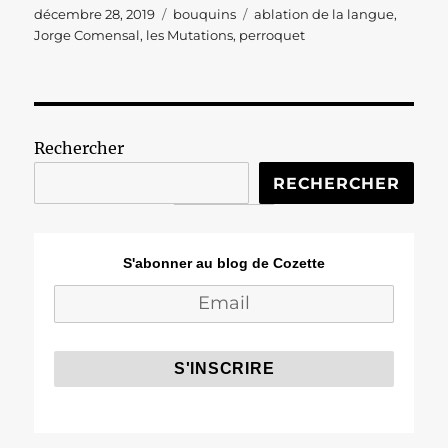
Publié
Catégories
Étiquettes
décembre 28, 2019
bouquins
ablation de la langue
,
le
Jorge Comensal
,
les Mutations
,
perroquet
Rechercher
RECHERCHER
S'abonner au blog de Cozette