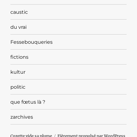
caustic
du vrai
Fessebouqueries
fictions
kultur
politic
que fœtus là ?
zarchives
Cozette vide sa plume
Fièrement propulsé par WordPress