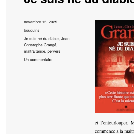
Publié
novembre 15, 2025
le
Catégories
bouquins
Étiquettes
Je suis né du diable
,
Jean-
Christophe Grangé
,
maltraitance
,
pervers
sur
Un commentaire
Je
suis
né
du
diable
et l’entourlouper. 
commence à la maltrai