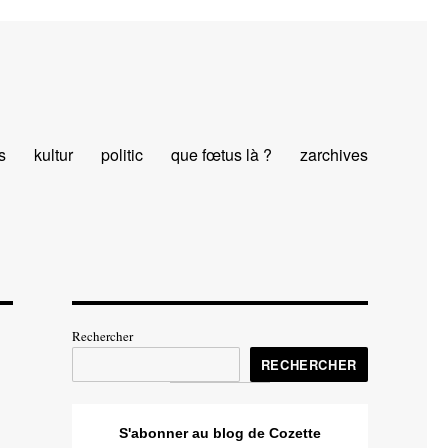
s
kultur
politic
que fœtus là ?
zarchives
Rechercher
RECHERCHER
S'abonner au blog de Cozette