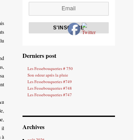
is
ts
lu
Derniers post
nd
s,
Les Fessebouqueries # 750
sa
Son odeur après la pluie
Les Fessebouqueries #749
ent
Les Fessebouqueries #748
Les Fessebouqueries #747
Au
e,
me,
Archives
il
s à
août 2026