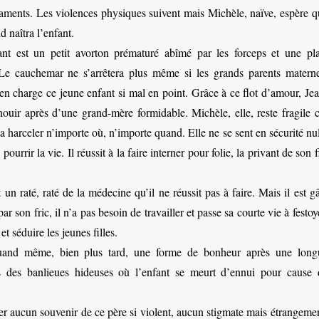
aments. Les violences physiques suivent mais Michèle, naïve, espère q
d naîtra l’enfant.
ant est un petit avorton prématuré abîmé par les forceps et une pla
 Le cauchemar ne s’arrêtera plus même si les grands parents materne
en charge ce jeune enfant si mal en point. Grâce à ce flot d’amour, Jea
ouir après d’une grand-mère formidable. Michèle, elle, reste fragile c
a harceler n’importe où, n’importe quand. Elle ne se sent en sécurité nu
 pourrir la vie. Il réussit à la faire interner pour folie, la privant de son f
 un raté, raté de la médecine qu’il ne réussit pas à faire. Mais il est g
ar son fric, il n’a pas besoin de travailler et passe sa courte vie à festoy
et séduire les jeunes filles.
uand même, bien plus tard, une forme de bonheur après une long
s des banlieues hideuses où l’enfant se meurt d’ennui pour cause 
r aucun souvenir de ce père si violent, aucun stigmate mais étrangemen