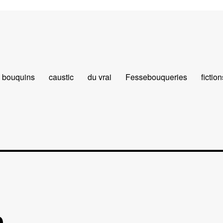
bouquins
caustic
du vrai
Fessebouqueries
fiction
e