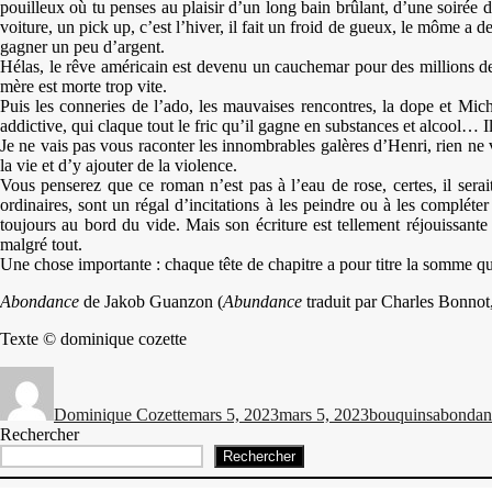
pouilleux où tu penses au plaisir d’un long bain brûlant, d’une soirée d
voiture, un pick up, c’est l’hiver, il fait un froid de gueux, le môme a 
gagner un peu d’argent.
Hélas, le rêve américain est devenu un cauchemar pour des millions de 
mère est morte trop vite.
Puis les conneries de l’ado, les mauvaises rencontres, la dope et Mic
addictive, qui claque tout le fric qu’il gagne en substances et alcool… 
Je ne vais pas vous raconter les innombrables galères d’Henri, rien ne v
la vie et d’y ajouter de la violence.
Vous penserez que ce roman n’est pas à l’eau de rose, certes, il serait
ordinaires, sont un régal d’incitations à les peindre ou à les compléte
toujours au bord du vide. Mais son écriture est tellement réjouissante
malgré tout.
Une chose importante : chaque tête de chapitre a pour titre la somme qu’i
Abondance
de Jakob Guanzon (
Abundance
traduit par Charles Bonnot
Texte © dominique cozette
Auteur
Publié
Catégories
Étiquett
le
Dominique Cozette
mars 5, 2023
mars 5, 2023
bouquins
abondan
Rechercher
Rechercher