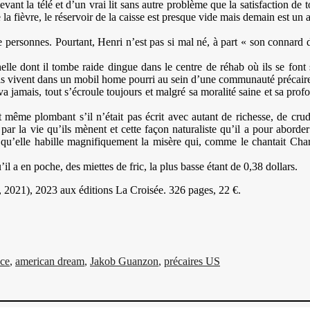
evant la télé et d’un vrai lit sans autre problème que la satisfaction d
de la fièvre, le réservoir de la caisse est presque vide mais demain est 
personnes. Pourtant, Henri n’est pas si mal né, à part « son connard d
helle dont il tombe raide dingue dans le centre de réhab où ils se fon
Ils vivent dans un mobil home pourri au sein d’une communauté précaire, l
a jamais, tout s’écroule toujours et malgré sa moralité saine et sa prof
 même plombant s’il n’était pas écrit avec autant de richesse, de crudi
r par la vie qu’ils mènent et cette façon naturaliste qu’il a pour abord
 qu’elle habille magnifiquement la misère qui, comme le chantait Charl
l a en poche, des miettes de fric, la plus basse étant de 0,38 dollars.
, 2021), 2023 aux éditions La Croisée. 326 pages, 22 €.
es
ce
,
american dream
,
Jakob Guanzon
,
précaires US