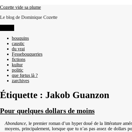
Aller
Cozette vide sa plume
au
Le blog de Dominique Cozette
contenu
Menu
bouquins
caustic
du vrai
Fessebouqueries
fictions
kultur
politic
que fœtus là ?
zarchives
Étiquette :
Jakob Guanzon
Pour quelques dollars de moins
Abondance
, le premier roman d’un hyper doué de la littérature am
moyens, principalement, lorsque que tu n’as pas assez de dollars po