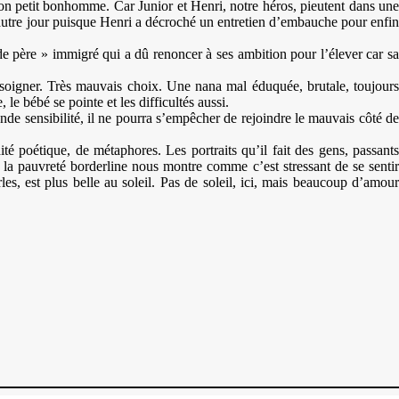
e ton petit bonhomme. Car Junior et Henri, notre héros, pieutent dans une
un autre jour puisque Henri a décroché un entretien d’embauche pour enfin
e père » immigré qui a dû renoncer à ses ambition pour l’élever car sa
t soigner. Très mauvais choix. Une nana mal éduquée, brutale, toujours
e bébé se pointe et les difficultés aussi.
onde sensibilité, il ne pourra s’empêcher de rejoindre le mauvais côté de
té poétique, de métaphores. Les portraits qu’il fait des gens, passants
er la pauvreté borderline nous montre comme c’est stressant de se sentir
es, est plus belle au soleil. Pas de soleil, ici, mais beaucoup d’amour