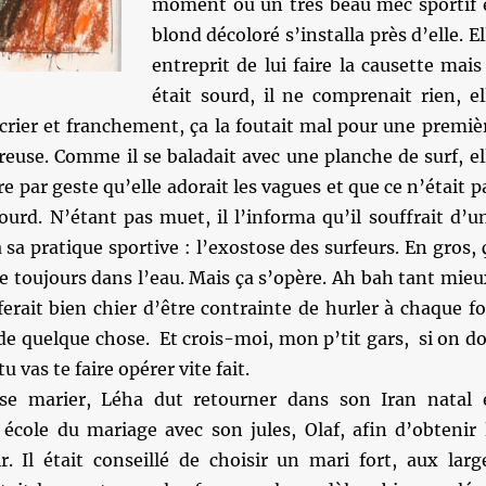
moment où un très beau mec sportif 
blond décoloré s’installa près d’elle. El
entreprit de lui faire la causette mais 
était sourd, il ne comprenait rien, el
 crier et franchement, ça la foutait mal pour une premiè
euse. Comme il se baladait avec une planche de surf, el
e par geste qu’elle adorait les vagues et que ce n’était p
sourd. N’étant pas muet, il l’informa qu’il souffrait d’u
 sa pratique sportive : l’exostose des surfeurs. En gros, 
e toujours dans l’eau. Mais ça s’opère. Ah bah tant mieu
ferait bien chier d’être contrainte de hurler à chaque fo
e quelque chose. Et crois-moi, mon p’tit gars, si on do
u vas te faire opérer vite fait.
se marier, Léha dut retourner dans son Iran natal 
 école du mariage avec son jules, Olaf, afin d’obtenir 
r. Il était conseillé de choisir un mari fort, aux larg