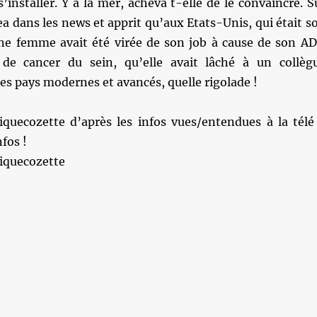
s’installer. Y a la mer, acheva t-elle de le convaincre. S
gea dans les news et apprit qu’aux Etats-Unis, qui était s
ne femme avait été virée de son job à cause de son A
 de cancer du sein, qu’elle avait lâché à un collèg
 ces pays modernes et avancés, quelle rigolade !
uecozette d’après les infos vues/entendues à la télé
nfos !
iquecozette