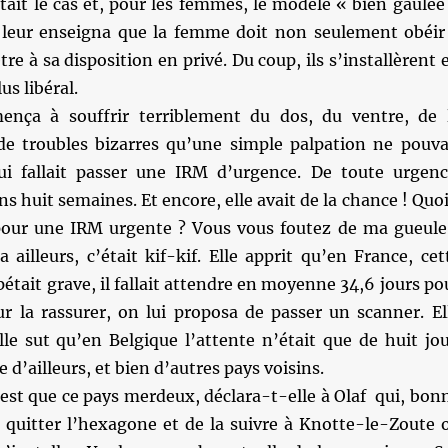
était le cas et, pour les femmes, le modèle « bien gaulée
n leur enseigna que la femme doit non seulement obéir
re à sa disposition en privé. Du coup, ils s’installèrent 
us libéral.
ença à souffrir terriblement du dos, du ventre, de 
de troubles bizarres qu’une simple palpation ne pouva
lui fallait passer une IRM d’urgence. De toute urgenc
 huit semaines. Et encore, elle avait de la chance ! Quoi
our une IRM urgente ? Vous vous foutez de ma gueule
a ailleurs, c’était kif-kif. Elle apprit qu’en France, cet
pétait grave, il fallait attendre en moyenne 34,6 jours po
r la rassurer, on lui proposa de passer un scanner. El
le sut qu’en Belgique l’attente n’était que de huit jou
d’ailleurs, et bien d’autres pays voisins.
est que ce pays merdeux, déclara-t-elle à Olaf qui, bon
e quitter l’hexagone et de la suivre à Knotte-le-Zoute 