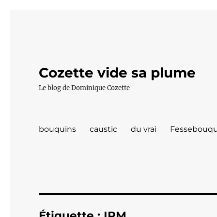
Cozette vide sa plume
Le blog de Dominique Cozette
bouquins
caustic
du vrai
Fessebouqu
Étiquette :
IRM