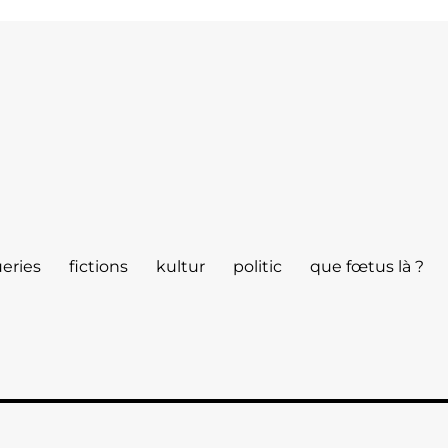
eries
fictions
kultur
politic
que fœtus là ?