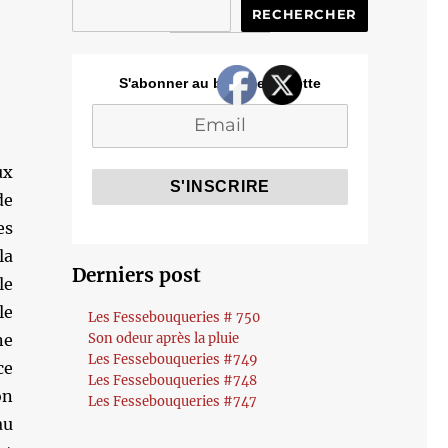
RECHERCHER
S'abonner au blog de Cozette
ux
de
es
la
Derniers post
le
le
Les Fessebouqueries # 750
ne
Son odeur après la pluie
Les Fessebouqueries #749
ce
Les Fessebouqueries #748
on
Les Fessebouqueries #747
au