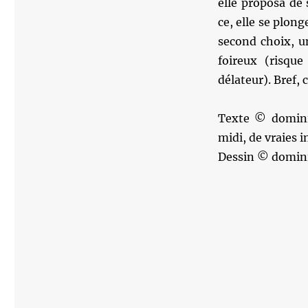
elle proposa de 
ce, elle se plon
second choix, u
foireux (risque
délateur). Bref,
Texte © dominiq
midi, de vraies i
Dessin © domin