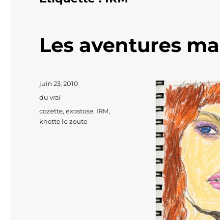
Les aventures ma
Publié
juin 23, 2010
le
Catégories
du vrai
Étiquettes
cozette
,
exostose
,
IRM
,
knotte le zoute