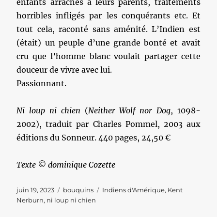
enfants arrachés à leurs parents, traitements
horribles infligés par les conquérants etc. Et
tout cela, raconté sans aménité. L’Indien est
(était) un peuple d’une grande bonté et avait
cru que l’homme blanc voulait partager cette
douceur de vivre avec lui.
Passionnant.
Ni loup ni chien
(
Neither Wolf nor Dog
, 1098-
2002), traduit par Charles Pommel, 2003 aux
éditions du Sonneur. 440 pages, 24,50 €
Texte © dominique Cozette
Publié
Catégories
Étiquettes
juin 19, 2023
bouquins
Indiens d'Amérique
,
Kent
le
Nerburn
,
ni loup ni chien