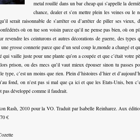
metal rouillé dans un bar cheap qui s’appelle la derni
chance, dealer et s’en mettre plein les veines ou le 
’il serait raisonnable de s’arrêter ou d’arrêter de piller ses vieux, d
 confédérés où on tue son voisin parce qu’il ne pense pas bien, où on pi
r revendre les ceinturons et autres décorations de guerre, des types q
nt une grosse connerie parce que d’un seul coup le,monde a changé et qu
té qui vaille juste pour une plante qu’on a coupée et que c’était votre p
 alors prison, ou des mecs qu’il vaut mieux épouser sinon tu passes po
e type, c’est un moins que rien. Plein d’histoires d’hier et d’aujourd’
u’au fond, on n’est pas si mal que ça ici et que les Etats-Unis, ben c’
t pas développé comme il faudrait.
on Rash, 2010 pour la VO. Traduit par Isabelle Reinharez. Aux éditio
,70 €
Cozette