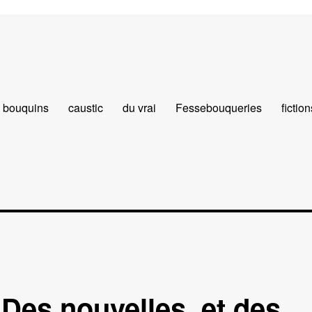
bouquins
caustic
du vrai
Fessebouqueries
fiction
Des nouvelles, et des