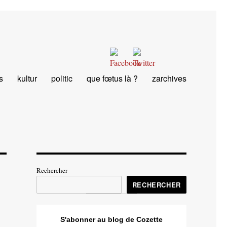
s
kultur
politic
que fœtus là ?
zarchives
Rechercher
RECHERCHER
S'abonner au blog de Cozette