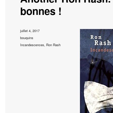
bonnes !
Publié
juillet 4, 2017
le
Catégories
bouquins
Étiquettes
Incandescences
,
Ron Rash