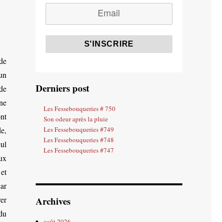
 de
 un
Derniers post
 de
 ne
Les Fessebouqueries # 750
nt
Son odeur après la pluie
e,
Les Fessebouqueries #749
Les Fessebouqueries #748
ul
Les Fessebouqueries #747
ux
et
car
rer
Archives
du
août 2026