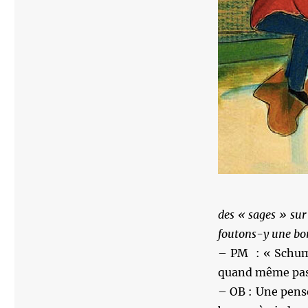
des « sages » sur
foutons-y une bom
– PM : « Schuma
quand même pas 
– OB : Une pens