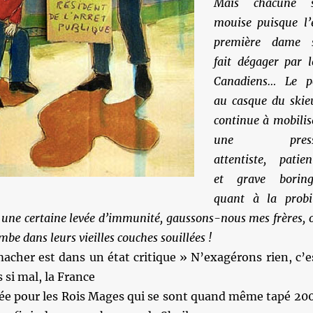
Mais chacune 
mouise puisque l’
première dame 
fait dégager par l
Canadiens… Le p
au casque du skie
continue à mobilis
une press
attentiste, patien
et grave borin
quant à la probi
 une certaine levée d’immunité, gaussons-nous mes frères, 
be dans leurs vieilles couches souillées !
cher est dans un état critique » N’exagérons rien, c’e
si mal, la France
ée pour les Rois Mages qui se sont quand même tapé 20