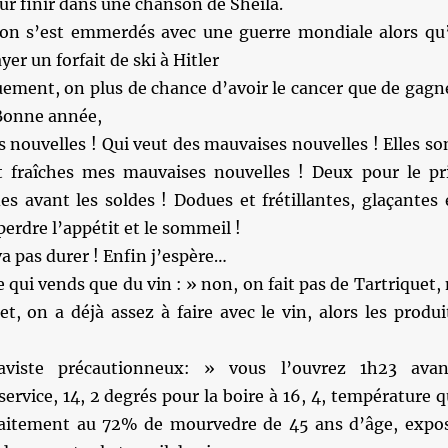
ur finir dans une chanson de Sheila.
on s’est emmerdés avec une guerre mondiale alors qu’
ayer un forfait de ski à Hitler
uement, on plus de chance d’avoir le cancer que de gagn
 Bonne année,
 nouvelles ! Qui veut des mauvaises nouvelles ! Elles so
nt fraîches mes mauvaises nouvelles ! Deux pour le pr
es avant les soldes ! Dodues et frétillantes, glaçantes 
perdre l’appétit et le sommeil !
va pas durer ! Enfin j’espère…
e qui vends que du vin : » non, on fait pas de Tartriquet, 
, on a déjà assez à faire avec le vin, alors les produi
viste précautionneux: » vous l’ouvrez 1h23 avan
ervice, 14, 2 degrés pour la boire à 16, 4, température q
faitement au 72% de mourvedre de 45 ans d’âge, expo