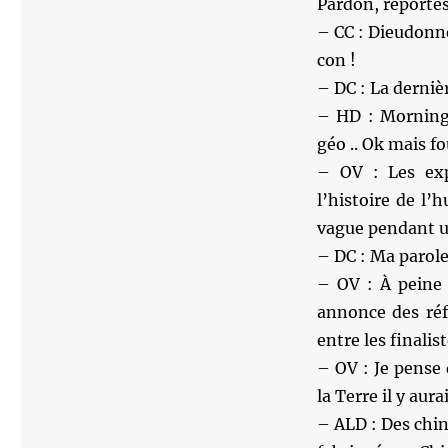
Pardon, reportés
– CC : Dieudonné
con !
– DC : La derni
– HD : Morning 
géo .. Ok mais f
– OV : Les exp
l’histoire de l
vague pendant une
– DC : Ma parole
– OV : À peine
annonce des réf
entre les finalist
– OV : Je pense 
la Terre il y au
– ALD : Des chin