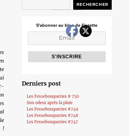
RECHERCHER
S'abonner au blog de Cozette
es
n
te
i
Derniers post
t-
un
Les Fessebouqueries # 750
es
Son odeur après la pluie
Les Fessebouqueries #749
ol
Les Fessebouqueries #748
le
Les Fessebouqueries #747
 !