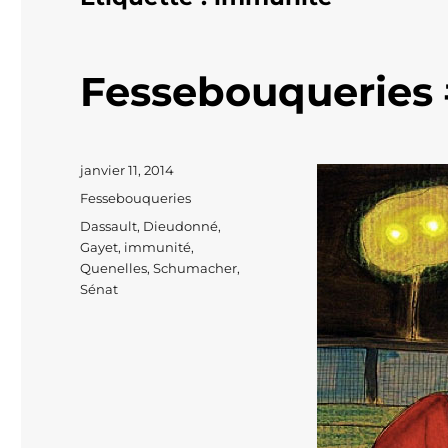
Fessebouqueries 
Publié
janvier 11, 2014
le
Catégories
Fessebouqueries
Étiquettes
Dassault
,
Dieudonné
,
Gayet
,
immunité
,
Quenelles
,
Schumacher
,
Sénat