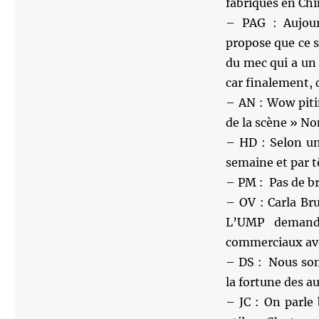
fabriqués en Ch
– PAG : Aujourd
propose que ce s
du mec qui a un 
car finalement, c
– AN : Wow pitin
de la scène » No
– HD : Selon un
semaine et par tê
– PM : Pas de br
– OV : Carla Br
L’UMP demande
commerciaux ave
– DS : Nous som
la fortune des au
– JC : On parle