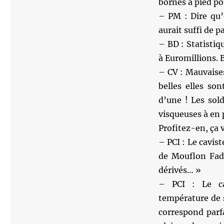
bornes à pied po
– PM : Dire qu’
aurait suffi de p
– BD : Statistiq
à Euromillions.
– CV : Mauvaises
belles elles so
d’une ! Les sold
visqueuses à en 
Profitez-en, ça 
– PCI : Le cavist
de Mouflon Fadet
dérivés… »
– PCI : Le ca
température de s
correspond par