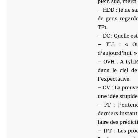
plein sud, merci
– HDD : Je ne sai
de gens regarde
TF1.
– DC : Quelle est
– TLL : « Oui
d’aujourd’hui. »
– OVH : A 15h16
dans le ciel de
l’expectative.
– OV : La preuve
une idée stupide
– FT : J’entend
derniers instant
faire des prédict
– JPT : Les pro