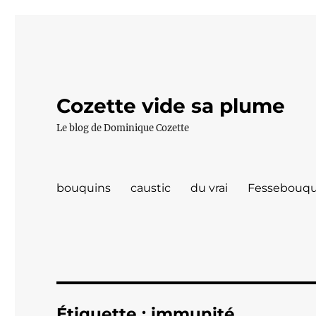
Cozette vide sa plume
Le blog de Dominique Cozette
bouquins
caustic
du vrai
Fessebouqu
Étiquette :
immunité