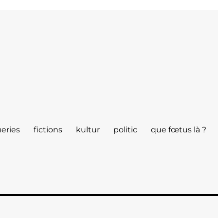
eries
fictions
kultur
politic
que fœtus là ?