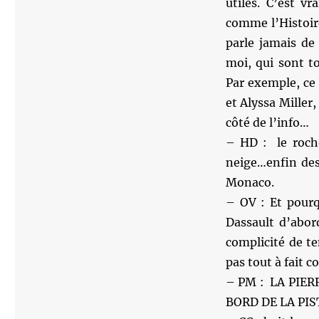
utiles. C’est v
comme l’Histoire
parle jamais d
moi, qui sont 
Par exemple, ce
et Alyssa Miller,
côté de l’info…
– HD : le roche
neige…enfin des 
Monaco.
– OV : Et pourq
Dassault d’abord
complicité de te
pas tout à fait c
– PM : LA PIE
BORD DE LA PI