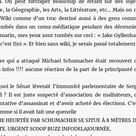
rai. On peut rattraper beaucoup de retard sur des suje
, la Géographie, les Arts, la Littérature, etc… Mais on 
e Wiki comme d’un truc destiné aussi à des gens com
tombés dans un coma médiatique pendant des décennie
 matin, mes yeux sont tombés sur ceci : « Jake Gyllenha
 c’est fini ». Et bien sans wiki, je serais passé totalement
r qui a attaqué Michael Schumacher était recouvert 
infos !!!! aucune réaction de la part de la principauté 
uoi le Sénat lèverait l’immunité parlementaire de Ser
 ? Il est juste suspecté d’association de malfaiteurs, 
ntative d’assassinat et d’avoir acheté des élections. C’e
omme si il avait fait une quenelle
RRE HEURTÉE PAR SCHUMACHER SE SITUE À 8 MÈTRES 
STE. URGENT SCOOP BUZZ INFODELAJOURNÉE.