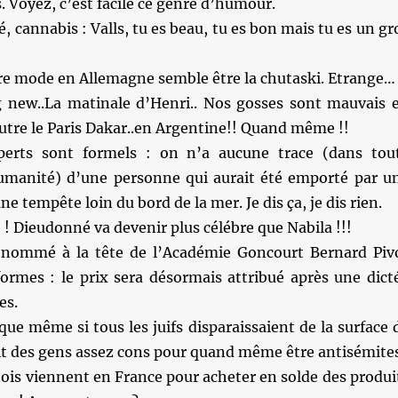
. Voyez, c’est facile ce genre d’humour.
, cannabis : Valls, tu es beau, tu es bon mais tu es un gr
ère mode en Allemagne semble être la chutaski. Etrange…
new..La matinale d’Henri.. Nos gosses sont mauvais 
outre le Paris Dakar..en Argentine!! Quand même !!
erts sont formels : on n’a aucune trace (dans tou
’humanité) d’une personne qui aurait été emporté par u
 tempête loin du bord de la mer. Je dis ça, je dis rien.
 ! Dieudonné va devenir plus célébre que Nabila !!!
 nommé à la tête de l’Académie Goncourt Bernard Piv
ormes : le prix sera désormais attribué après une dict
es.
que même si tous les juifs disparaissaient de la surface 
rait des gens assez cons pour quand même être antisémites
ois viennent en France pour acheter en solde des produi