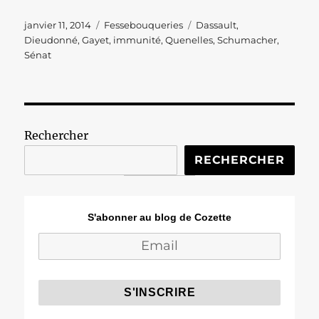
Publié
Catégories
Étiquettes
janvier 11, 2014
Fessebouqueries
Dassault
,
le
Dieudonné
,
Gayet
,
immunité
,
Quenelles
,
Schumacher
,
Sénat
Rechercher
RECHERCHER
S'abonner au blog de Cozette