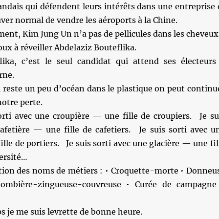
landais qui défendent leurs intérêts dans une entreprise 
uver normal de vendre les aéroports à la Chine.
nt, Kim Jung Un n’a pas de pellicules dans les cheveux
oux à réveiller Abdelaziz Bouteflika.
ka, c’est le seul candidat qui attend ses électeurs
rne.
l reste un peu d’océan dans le plastique on peut continu
notre perte.
orti avec une croupière — une fille de croupiers. Je su
afetière — une fille de cafetiers. Je suis sorti avec u
lle de portiers. Je suis sorti avec une glacière — une fil
versité…
tion des noms de métiers : • Croquette-morte • Donneu
lombière-zingueuse-couvreuse • Curée de campagne
 je me suis levrette de bonne heure.