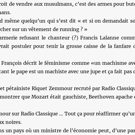
droit de vendre aux musulmans, c’est des armes pour but
mans.
nd même quelqu’un qui s’est dit « et si on demandait s
rcher sur un vêtement de running ? »
rmerie refusant le chanteur (?) Francis Lalanne com
evrait postuler pour tenir la grosse caisse de la fanfare 
 François décrit le féminisme comme «un machisme av
tant le pape est un machiste avec une jupe et ça fait pas 
let pétainiste Riquet Zemmour recruté par Radio Classiq
démontrer que Mozart était gauchiste, Beethoven apache 
mour sur Radio Classique … Tout ça pour réaffirmer qu’u
x noires.
ns un pays où un ministre de l’économie peut, d’une par