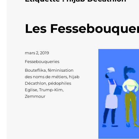
Les Fessebouquer
Publié
mars 2, 2019
le
Catégories
Fessebouqueries
Étiquettes
Bouteflika
,
féminisation
des noms de métiers
,
hijab
Décathlon
,
pédophiles
Eglise
,
Trump-Kim
,
Zemmour