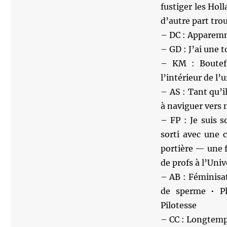
fustiger les Hol
d’autre part tro
– DC : Apparemme
– GD : J’ai une t
– KM : Boutefli
l’intérieur de l’u
– AS : Tant qu’i
à naviguer vers 
– FP : Je suis s
sorti avec une c
portière — une fi
de profs à l’Uni
– AB : Féminisa
de sperme • P
Pilotesse
– CC : Longtemps