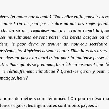
ières (et moins que demain) ! Vous allez enfin pouvoir exerc
 femme ! On ne peut pas en dire autant des sages-femm
 chacun sa m…, regardez-moi ça : Trump repart la que
euses musulmanes devront porter des bérets basques ou d
udens, le pape devra se trouver un nouveau secrétaire
ostéroné, les Algériens devront bouter Flika hors des urnes 
iers devront payer un lourd tribut pour la honteuse possessi
tils. Pour qui ils se prennent, hein ?
Heureusement que l’é
i, le réchauffement climatique ? Qu’est-ce qu’on y peut, 
matique, hein ?
s noms de métiers sont féminisés ! On pourra désorma
tences égales, les ingénieures sont moins payées ».