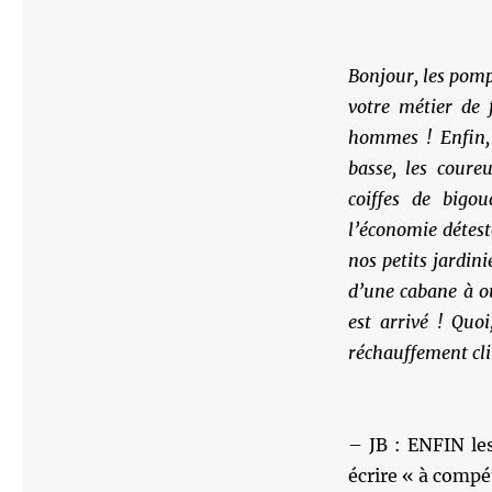
Bonjour, les pomp
votre métier de
hommes ! Enfin,
basse, les cour
coiffes de bigo
l’économie détest
nos petits jardin
d’une cabane à ou
est arrivé ! Quo
réchauffement cli
– JB : ENFIN le
écrire « à compé