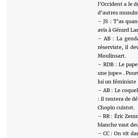
l’Occident a le 
d’autres musul
– JS : T’as qua
avis à Gérard La
– AB : La genda
réserviste, il d
Moulinsart.
– RDB : Le pape
une jupe» . Pour
lui un féministe
– AB : Le coque
: il tentera de 
Chopin cuistot.
– RR : Éric Zem
blanche vaut deu
– CC : On vit da