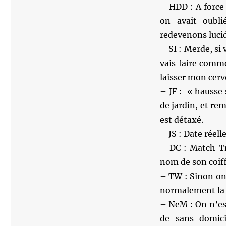
– HDD : A force
on avait oubli
redevenons luci
– SI : Merde, si 
vais faire comme
laisser mon cerv
– JF : « hausse 
de jardin, et rem
est détaxé.
– JS : Date réell
– DC : Match Tr
nom de son coif
– TW : Sinon on a
normalement la 
– NeM : On n’est
de sans domicil