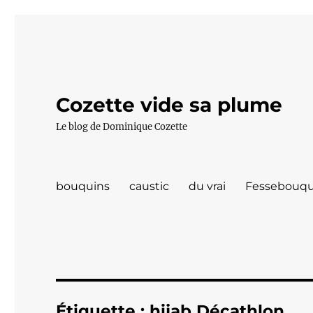
Cozette vide sa plume
Le blog de Dominique Cozette
bouquins
caustic
du vrai
Fessebouqu
Étiquette :
hijab Décathlon