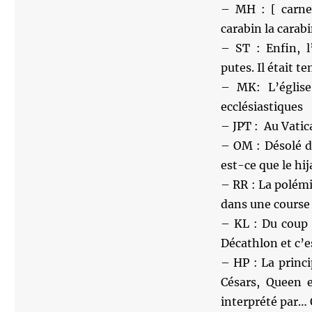
– MH : [ carne
carabin la carab
– ST : Enfin, l
putes. Il était t
– MK: L’église
ecclésiastiques
– JPT : Au Vatica
– OM : Désolé d
est-ce que le hij
– RR : La polémi
dans une course 
– KL : Du coup 
Décathlon et c’e
– HP : La princi
Césars, Queen 
interprété par…