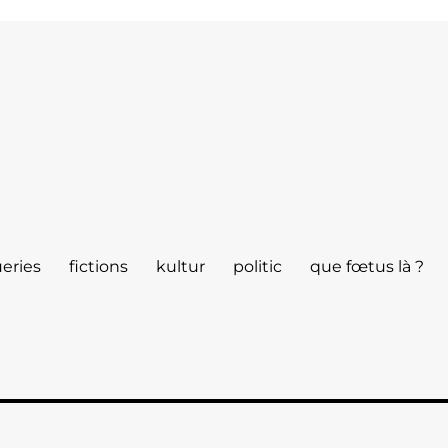
eries
fictions
kultur
politic
que fœtus là ?