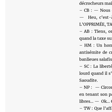
décrocheurs mai
– CB : — Nous 
— Heu, c’est-à
L’OPPRIMÉE, TA
– AB : Tiens, o
quand la taxe sur
– HM : Un homme
antisémite de c
banlieues salafi
– SC : La liber
lourd quand il s
Saoudite.
– NP : — Circons
en tenant son p
libres… — Ok… O
– TW : Que l’aff