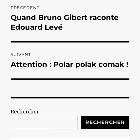
Navigation
PRÉCÉDENT
de
Quand Bruno Gibert raconte
Publication
précédente :
Edouard Levé
l’article
SUIVANT
Attention : Polar polak comak !
Publication
suivante :
Rechercher
RECHERCHER