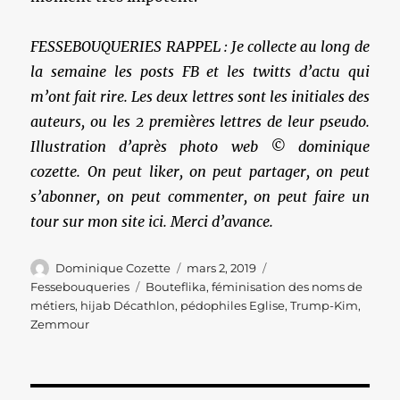
FESSEBOUQUERIES RAPPEL : Je collecte au long de
la semaine les posts FB et les twitts d’actu qui
m’ont fait rire. Les deux lettres sont les initiales des
auteurs, ou les 2 premières lettres de leur pseudo.
Illustration d’après photo web © dominique
cozette. On peut liker, on peut partager, on peut
s’abonner, on peut commenter, on peut faire un
tour sur mon site ici. Merci d’avance.
Auteur
Publié
Catégories
Dominique Cozette
mars 2, 2019
le
Étiquettes
Fessebouqueries
Bouteflika
,
féminisation des noms de
métiers
,
hijab Décathlon
,
pédophiles Eglise
,
Trump-Kim
,
Zemmour