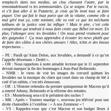
remplacés dans nos medias, un clou chassant l’autre, par la
remontadebourd vs les zemmouroïdes. Ça se soigne. Par le vaccin,
et s’il faut aller à la Pataterie, je crois qu’ils iront tous se faire
piquer. Une qui fait le buzz parce que oh la vilaine, comme elle a
mal géré tout ça, cette ministre, elle va voir ce que les méchants
talibans de la justice vont lui infliger ! Mais le pire, c’est cette
conspiration qui tendrait à nous faire croire que Bébel est mort. En
plus, l’allonger avec les Invalides ! On nous prend vraiment pour
des guignolos ! Ça nous apprendra à écouter les news plutôt que
de faire des câlins à nos chères amours ! Allez, tchin et des bisous
respectueux…
– PE : Paraît qu’Alain Delon, aux Invalides, a demandé à ce qu’on
l’appelle désormais « Dedel ».
– OR : Nous rappelons à notre aimable lectorat que le 11 septembre
devrait marquer la fin des hommages à Jean-Paul Belmondo.
– NMB : Je viens de voir les images du cercueil quittant les
Invalides sur la musique du chien qui court dans un champ de blé à
coté d’un rabbin, c’est très émouvant.
– OR : L’Histoire retiendra du premier quinquennat de Macron qu’il
a enterré Johnny, Belmondo et la réforme des retraites.
– ES : Montebourg sera-t-il le président des ruches ?
– MK : Après « Tournez manège », nouveau jeu télévisé pour une
droite chatouillée à l’extrême : « A nos Zemmour » !
– VS : Rappelez-vous que c’est Macron et son budget fleurs à