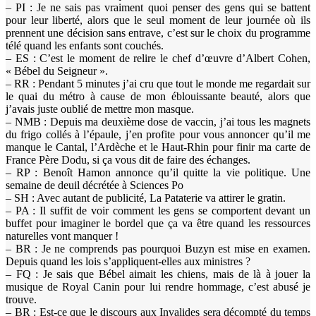
– PI : Je ne sais pas vraiment quoi penser des gens qui se battent
pour leur liberté, alors que le seul moment de leur journée où ils
prennent une décision sans entrave, c’est sur le choix du programme
télé quand les enfants sont couchés.
– ES : C’est le moment de relire le chef d’œuvre d’Albert Cohen,
« Bébel du Seigneur ».
– RR : Pendant 5 minutes j’ai cru que tout le monde me regardait sur
le quai du métro à cause de mon éblouissante beauté, alors que
j’avais juste oublié de mettre mon masque.
– NMB : Depuis ma deuxième dose de vaccin, j’ai tous les magnets
du frigo collés à l’épaule, j’en profite pour vous annoncer qu’il me
manque le Cantal, l’Ardèche et le Haut-Rhin pour finir ma carte de
France Père Dodu, si ça vous dit de faire des échanges.
– RP : Benoît Hamon annonce qu’il quitte la vie politique. Une
semaine de deuil décrétée à Sciences Po
– SH : Avec autant de publicité, La Pataterie va attirer le gratin.
– PA : Il suffit de voir comment les gens se comportent devant un
buffet pour imaginer le bordel que ça va être quand les ressources
naturelles vont manquer !
– BR : Je ne comprends pas pourquoi Buzyn est mise en examen.
Depuis quand les lois s’appliquent-elles aux ministres ?
– FQ : Je sais que Bébel aimait les chiens, mais de là à jouer la
musique de Royal Canin pour lui rendre hommage, c’est abusé je
trouve.
– BR : Est-ce que le discours aux Invalides sera décompté du temps