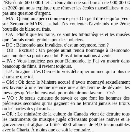
l’Élysée de 600 000 € et la rénovation de son bureau de 900 000 €
en 2020 qui nous explique que rénover les écoles marseillaises, n’est
pas une question d’argent.
– MA : Quand un apéro commence par « On peut dire ce qu’on veut
sur Zemmour MAIS… » bah t’es contente d’avoir mis une 2ème
bouteille de blanc au frais.
– OA : Plutôt que les trains, ce sont les bibliothèques et les musées
que j’aurais rendu gratuits pour les policiers.
– DC : Belmondo aux Invalides, c’est un oxymore, non ?
– OB : Exclusif : Un people aurait rendu hommage à Belmondo
sans montrer sa photo avec lui. Plus d’informations à venir.
– PA : Vous inquiétez pas pour Belmondo, je l’ai vu mourir dans
beaucoup de films, il revient toujours.
– LP : Imagine : t’es Dieu et tu vois débarquer un mec qui a plus de
charisme que toi.
– OM : Ok donc le Ministre accusé d’avoir monnayé sexuellement
ses faveurs à une femme menace une autre femme de dévoiler les
messages qu’elle lui envoyait pour obtenir une faveur… Osé.
– VO : Je serais curieuse de savoir ce que font les hommes des
précieuses secondes qu’ils gagnent en ne fermant jamais les tiroirs
ou les portes des placards…
– OR : Le ministère de la culture du Canada vient de détruire tous
les instruments de musique jugés offensants pour les natives et le
gouvernement afghan a brûlé 5000 albums de BD incompatibles
avec la Charia. À moins que ce soit le contraire…