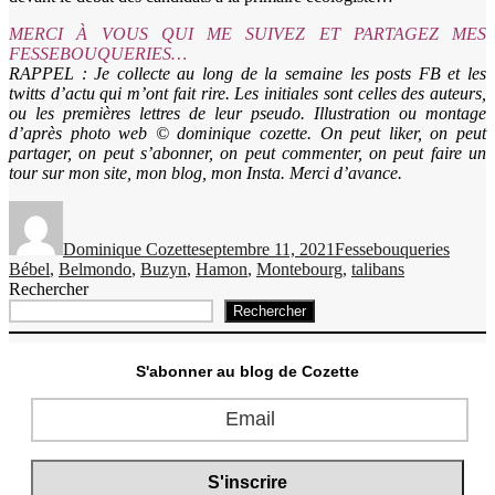
MERCI À VOUS QUI ME SUIVEZ ET PARTAGEZ MES
FESSEBOUQUERIES…
RAPPEL : Je collecte au long de la semaine les posts FB et les
twitts d’actu qui m’ont fait rire. Les initiales sont celles des auteurs,
ou les premières lettres de leur pseudo. Illustration ou montage
d’après photo web © dominique cozette. On peut liker, on peut
partager, on peut s’abonner, on peut commenter, on peut faire un
tour sur mon site, mon blog, mon Insta. Merci d’avance.
Auteur
Publié
Catégories
Étique
le
Dominique Cozette
septembre 11, 2021
Fessebouqueries
Bébel
,
Belmondo
,
Buzyn
,
Hamon
,
Montebourg
,
talibans
Rechercher
Rechercher
S'abonner au blog de Cozette