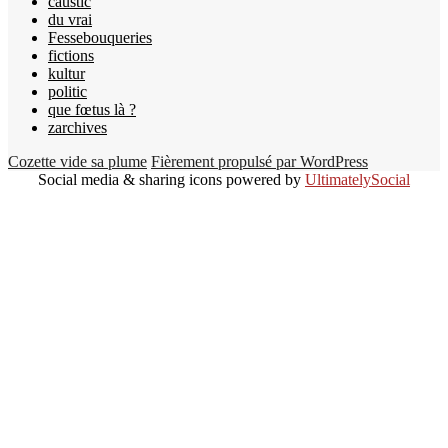
caustic
du vrai
Fessebouqueries
fictions
kultur
politic
que fœtus là ?
zarchives
Cozette vide sa plume
Fièrement propulsé par WordPress
Social media & sharing icons powered by
UltimatelySocial