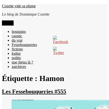
Aller
Cozette vide sa plume
au
Le blog de Dominique Cozette
contenu
Menu
bouquins
caustic
du vrai
Fessebouqueries
fictions
kultur
politic
que fœtus là ?
zarchives
Étiquette :
Hamon
Les Fessebouqueries #555