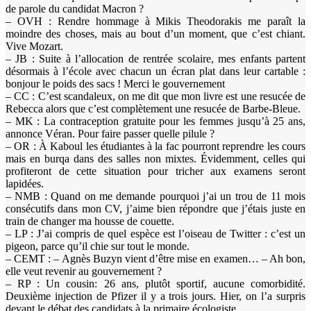
de parole du candidat Macron ?
– OVH : Rendre hommage à Mikis Theodorakis me paraît la
moindre des choses, mais au bout d’un moment, que c’est chiant.
Vive Mozart.
– JB : Suite à l’allocation de rentrée scolaire, mes enfants partent
désormais à l’école avec chacun un écran plat dans leur cartable :
bonjour le poids des sacs ! Merci le gouvernement
– CC : C’est scandaleux, on me dit que mon livre est une resucée de
Rebecca alors que c’est complètement une resucée de Barbe-Bleue.
– MK : La contraception gratuite pour les femmes jusqu’à 25 ans,
annonce Véran. Pour faire passer quelle pilule ?
– OR : À Kaboul les étudiantes à la fac pourront reprendre les cours
mais en burqa dans des salles non mixtes. Évidemment, celles qui
profiteront de cette situation pour tricher aux examens seront
lapidées.
– NMB : Quand on me demande pourquoi j’ai un trou de 11 mois
consécutifs dans mon CV, j’aime bien répondre que j’étais juste en
train de changer ma housse de couette.
– LP : J’ai compris de quel espèce est l’oiseau de Twitter : c’est un
pigeon, parce qu’il chie sur tout le monde.
– CEMT : – Agnès Buzyn vient d’être mise en examen… – Ah bon,
elle veut revenir au gouvernement ?
– RP : Un cousin: 26 ans, plutôt sportif, aucune comorbidité.
Deuxième injection de Pfizer il y a trois jours. Hier, on l’a surpris
devant le débat des candidats à la primaire écologiste…