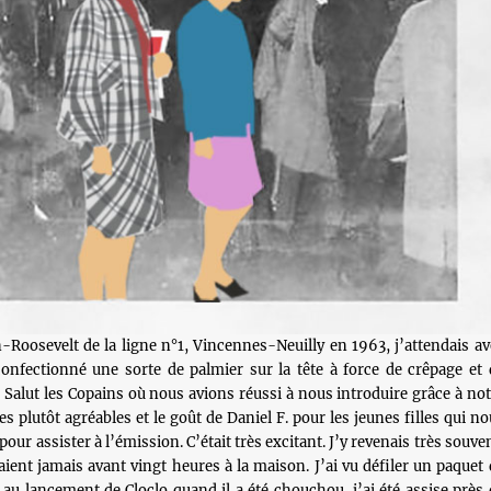
n-Roosevelt de la ligne n°1, Vincennes-Neuilly en 1963, j’attendais av
confectionné une sorte de palmier sur la tête à force de crêpage et 
e Salut les Copains où nous avions réussi à nous introduire grâce à not
s plutôt agréables et le goût de Daniel F. pour les jeunes filles qui n
pour assister à l’émission. C’était très excitant. J’y revenais très souve
aient jamais avant vingt heures à la maison. J’ai vu défiler un paquet 
té au lancement de Cloclo quand il a été chouchou, j’ai été assise près