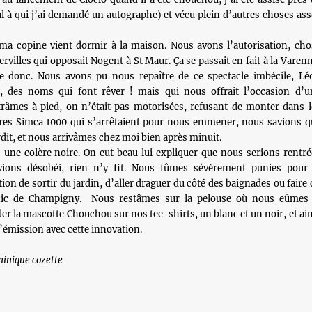
l à qui j’ai demandé un autographe) et vécu plein d’autres choses ass
 ma copine vient dormir à la maison. Nous avons l’autorisation, cho
tervilles qui opposait Nogent à St Maur. Ça se passait en fait à la Varen
lle donc. Nous avons pu nous repaître de ce spectacle imbécile, Lé
, des noms qui font rêver ! mais qui nous offrait l’occasion d’u
râmes à pied, on n’était pas motorisées, refusant de monter dans l
res Simca 1000 qui s’arrêtaient pour nous emmener, nous savions q
terdit, et nous arrivâmes chez moi bien après minuit.
 une colère noire. On eut beau lui expliquer que nous serions rentré
vions désobéi, rien n’y fit. Nous fûmes sévèrement punies pour 
ion de sortir du jardin, d’aller draguer du côté des baignades ou faire
nic de Champigny. Nous restâmes sur la pelouse où nous eûmes 
der la mascotte Chouchou sur nos tee-shirts, un blanc et un noir, et ai
l’émission avec cette innovation.
inique cozette