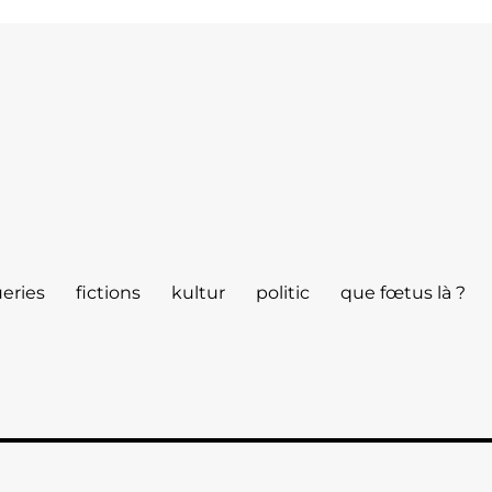
eries
fictions
kultur
politic
que fœtus là ?