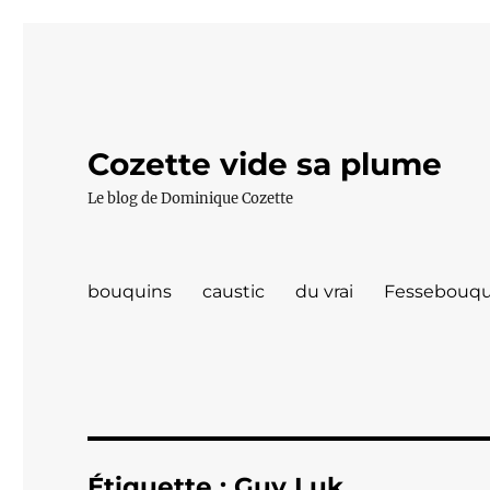
Cozette vide sa plume
Le blog de Dominique Cozette
bouquins
caustic
du vrai
Fessebouqu
Étiquette :
Guy Luk