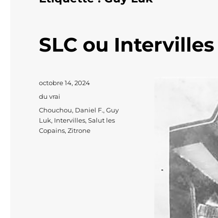
SLC ou Intervilles
Publié
octobre 14, 2024
le
Catégories
du vrai
Étiquettes
Chouchou
,
Daniel F.
,
Guy
Luk
,
Intervilles
,
Salut les
Copains
,
Zitrone