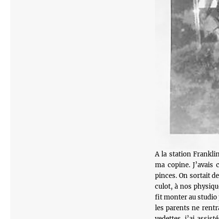
A la station Frankli
ma copine. J’avais 
pinces. On sortait d
culot, à nos physique
fit monter au studio 
les parents ne rentr
vedettes, j’ai assis