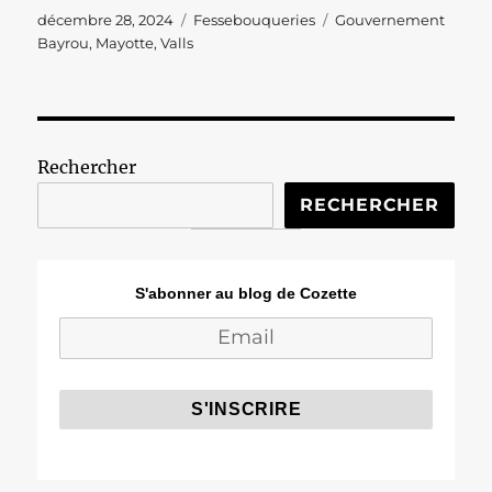
Publié
Catégories
Étiquettes
décembre 28, 2024
Fessebouqueries
Gouvernement
le
Bayrou
,
Mayotte
,
Valls
Rechercher
RECHERCHER
S'abonner au blog de Cozette