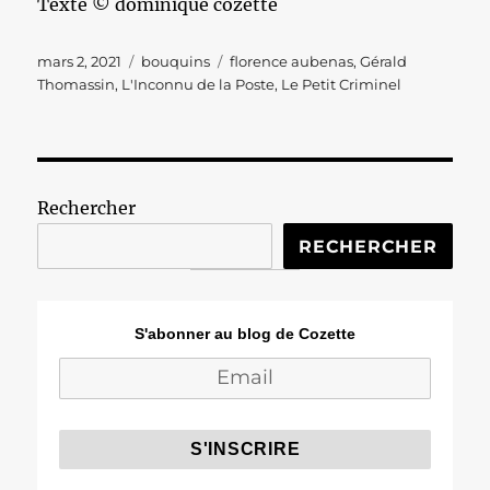
Texte © dominique cozette
Publié
Catégories
Étiquettes
mars 2, 2021
bouquins
florence aubenas
,
Gérald
le
Thomassin
,
L'Inconnu de la Poste
,
Le Petit Criminel
Rechercher
RECHERCHER
S'abonner au blog de Cozette