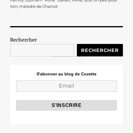
Family
,
Guilhem "Pone" Gallart
,
Pone
,
SLA
,
Un peu plus
loin; maladie de Charcot
Rechercher
RECHERCHER
S'abonner au blog de Cozette