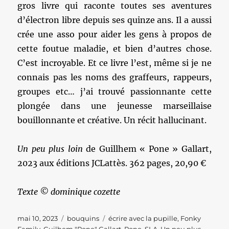
gros livre qui raconte toutes ses aventures
d’électron libre depuis ses quinze ans. Il a aussi
crée une asso pour aider les gens à propos de
cette foutue maladie, et bien d’autres chose.
C’est incroyable. Et ce livre l’est, même si je ne
connais pas les noms des graffeurs, rappeurs,
groupes etc… j’ai trouvé passionnante cette
plongée dans une jeunesse marseillaise
bouillonnante et créative. Un récit hallucinant.
Un peu plus loin
de Guillhem « Pone » Gallart,
2023 aux éditions JCLattès. 362 pages, 20,90 €
Texte © dominique cozette
Publié
Catégories
Étiquettes
mai 10, 2023
bouquins
écrire avec la pupille
,
Fonky
le