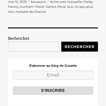
Publié
Catégories
Étiquettes
mai 10, 2023
bouquins
écrire avec la pupille
,
Fonky
le
Family
,
Guilhem "Pone" Gallart
,
Pone
,
SLA
,
Un peu plus
loin; maladie de Charcot
Rechercher
RECHERCHER
S'abonner au blog de Cozette