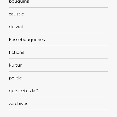
bouquins
caustic
du vrai
Fessebouqueries
fictions
kultur
politic
que fœtus là ?
zarchives