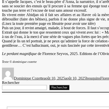
Il s’appelle Jacques, c’est le beau-père d’Anna, la narratrice, il n’ar
sans se soucier des ennuis qu’il procure à sa femme qui éponge tout de
touche pas terre et l’excuse de tout sans amour excessif.
Ils vivent entre Abidjan où il fait ses affaires et au Havre où la mè
débrouiller (faire des bêtises), parfois il ne donne plus signe de vie
(Lisez la toute première page en librairie pour avoir une idée)
Puis un jour, il revint amaigri, malade, à bout de forces. Il faut s’occ
Extrait qui donne le ton que ressentent ceux qui vivent avec lui : « Mai
à ras de l’eau, à la merci d’une série de vagues plus fortes que les pré
Quand je lis un tel portrait, je ne peux qu’admirer la force de création
gentillesse… C’est hallucinant, oui, je suis fascinée par cette inventivi
Le perdant magnifique
de Florence Seyvos, 2025. Editions de l’Olivie
Texte © dominique cozette
Auteur
Publié
Catégories
Étiqu
le
Dominique Cozette
août 10, 2025
août 10, 2025
bouquins
Flore
Rechercher
Rechercher