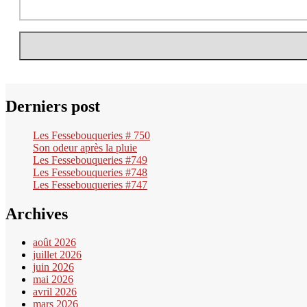
Derniers post
Les Fessebouqueries # 750
Son odeur après la pluie
Les Fessebouqueries #749
Les Fessebouqueries #748
Les Fessebouqueries #747
Archives
août 2026
juillet 2026
juin 2026
mai 2026
avril 2026
mars 2026