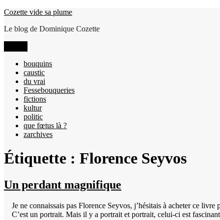
Aller
Cozette vide sa plume
au
Le blog de Dominique Cozette
contenu
Menu
bouquins
caustic
du vrai
Fessebouqueries
fictions
kultur
politic
que fœtus là ?
zarchives
Étiquette :
Florence Seyvos
Un perdant magnifique
Je ne connaissais pas Florence Seyvos, j’hésitais à acheter ce livre
C’est un portrait. Mais il y a portrait et portrait, celui-ci est fasc