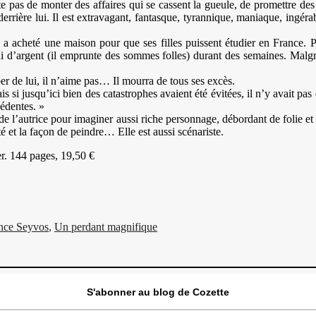
rête pas de monter des affaires qui se cassent la gueule, de promettre de
rrière lui. Il est extravagant, fantasque, tyrannique, maniaque, ingéra
re a acheté une maison pour que ses filles puissent étudier en France. P
, ni d’argent (il emprunte des sommes folles) durant des semaines. Malg
uper de lui, il n’aime pas… Il mourra de tous ses excès.
s si jusqu’ici bien des catastrophes avaient été évitées, il n’y avait pa
cédentes. »
 de l’autrice pour imaginer aussi riche personnage, débordant de folie et
té et la façon de peindre… Elle est aussi scénariste.
r. 144 pages, 19,50 €
ettes
nce Seyvos
,
Un perdant magnifique
S'abonner au blog de Cozette