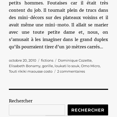
petits hommes. Foutaises car il était très
content du job. Il tournait plein de trucs dans
des mini-décors sur des plateaux voisins et il
avait même une mini-moto. Il allait se marier
avec une toute petite dame et, nous, on
s’amusait à les imaginer dans le grand duplex
qu’ils pourraient tirer d’un 30 mètres carrés…
Publié
Catégories
Étiquettes
octobre 20, 2010
fictions
Dominique Cozette
,
le
Elisabeth Bonamy
,
gorille
,
loukati lo souk
,
Omo Micro
,
sur
Touti rikiki maousse costo
2 commentaires
Touti
rikiki
maousse
costo,
la
Rechercher
suite
RECHERCHER