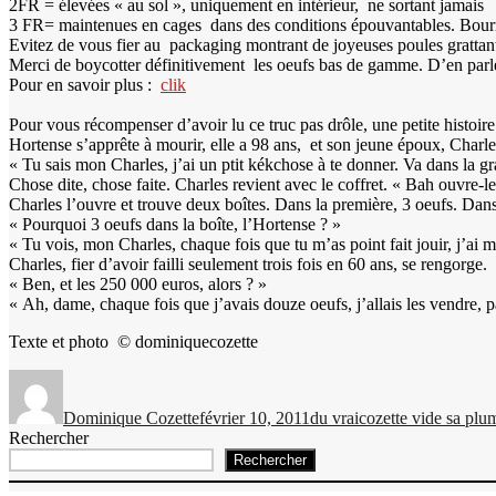
2FR = élevées « au sol », uniquement en intérieur, ne sortant jamais
3 FR= maintenues en cages dans des conditions épouvantables. Bourrées
Evitez de vous fier au packaging montrant de joyeuses poules grattant l
Merci de boycotter définitivement les oeufs bas de gamme. D’en parl
Pour en savoir plus :
clik
Pour vous récompenser d’avoir lu ce truc pas drôle, une petite histoire
Hortense s’apprête à mourir, elle a 98 ans, et son jeune époux, Charles
« Tu sais mon Charles, j’ai un ptit kékchose à te donner. Va dans la gr
Chose dite, chose faite. Charles revient avec le coffret. « Bah ouvre-l
Charles l’ouvre et trouve deux boîtes. Dans la première, 3 oeufs. Dan
« Pourquoi 3 oeufs dans la boîte, l’Hortense ? »
« Tu vois, mon Charles, chaque fois que tu m’as point fait jouir, j’ai 
Charles, fier d’avoir failli seulement trois fois en 60 ans, se rengorge.
« Ben, et les 250 000 euros, alors ? »
« Ah, dame, chaque fois que j’avais douze oeufs, j’allais les vendre, p
Texte et photo © dominiquecozette
Auteur
Publié
Catégories
Étiquettes
le
Dominique Cozette
février 10, 2011
du vrai
cozette vide sa plu
Rechercher
Rechercher