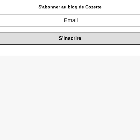
arriér
la
S'abonner au blog de Cozette
Franc
!