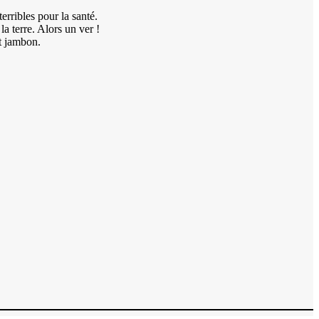
rribles pour la santé.
a terre. Alors un ver !
t jambon.
ire
fs
urs