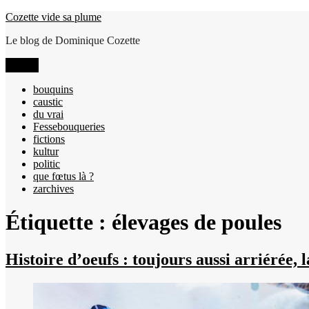
Aller
Cozette vide sa plume
au
Le blog de Dominique Cozette
contenu
Menu
bouquins
caustic
du vrai
Fessebouqueries
fictions
kultur
politic
que fœtus là ?
zarchives
Étiquette :
élevages de poules
Histoire d’oeufs : toujours aussi arriérée, 