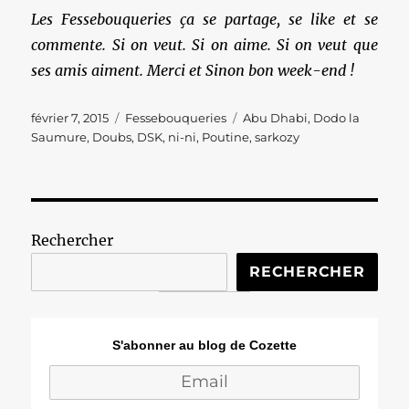
Les Fessebouqueries ça se partage, se like et se
commente. Si on veut. Si on aime. Si on veut que
ses amis aiment. Merci et Sinon bon week-end !
Publié
Catégories
Étiquettes
février 7, 2015
Fessebouqueries
Abu Dhabi
,
Dodo la
le
Saumure
,
Doubs
,
DSK
,
ni-ni
,
Poutine
,
sarkozy
Rechercher
RECHERCHER
S'abonner au blog de Cozette