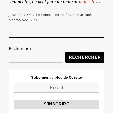
commenter, on peut faire un tour sur
mon site ici.
Publié
Catégories
Étiquettes
janvier 2, 2016
Fessebouqueries
Corses
,
Juppé
,
le
Macron
,
voeux 2016
Rechercher
RECHERCHER
S'abonner au blog de Cozette