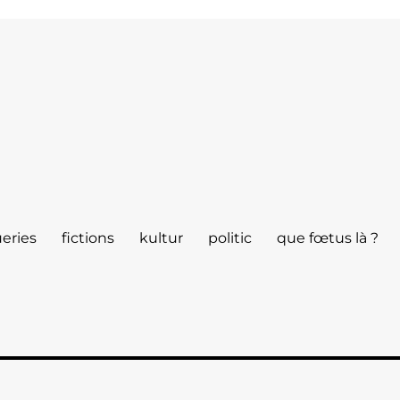
eries
fictions
kultur
politic
que fœtus là ?