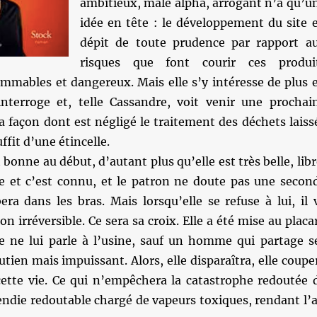
ambitieux, mâle alpha, arrogant n’a qu’u
idée en tête : le développement du site 
dépit de toute prudence par rapport a
risques que font courir ces produi
mmables et dangereux. Mais elle s’y intéresse de plus 
interroge et, telle Cassandre, voit venir une prochai
a façon dont est négligé le traitement des déchets laiss
uffit d’une étincelle.
bonne au début, d’autant plus qu’elle est très belle, libr
de et c’est connu, et le patron ne doute pas une secon
era dans les bras. Mais lorsqu’elle se refuse à lui, il 
on irréversible. Ce sera sa croix. Elle a été mise au placa
e ne lui parle à l’usine, sauf un homme qui partage s
utien mais impuissant. Alors, elle disparaîtra, elle coupe
cette vie. Ce qui n’empêchera la catastrophe redoutée 
endie redoutable chargé de vapeurs toxiques, rendant l’a