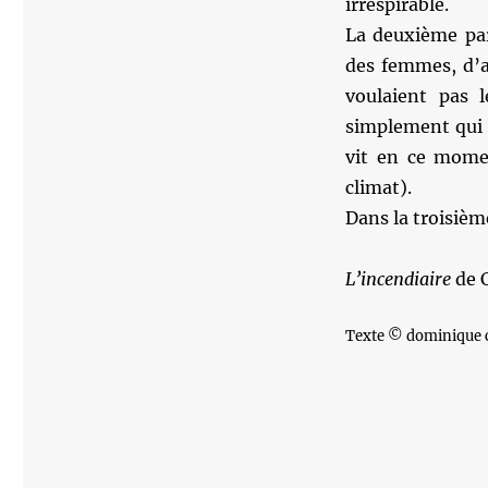
irrespirable.
La deuxième part
des femmes, d’ai
voulaient pas 
simplement qui l
vit en ce mome
climat).
Dans la troisième
L’incendiaire
de 
Texte © dominique 