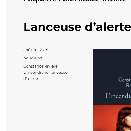
Lanceuse d’alert
Publié
août 30, 2025
le
Catégories
bouquins
Étiquettes
Constance Rivière
,
L'incendiaire
,
lanceuse
d'alerte