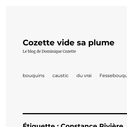
Cozette vide sa plume
Le blog de Dominique Cozette
bouquins
caustic
du vrai
Fessebouqu
Étiquette :
Constance Rivière