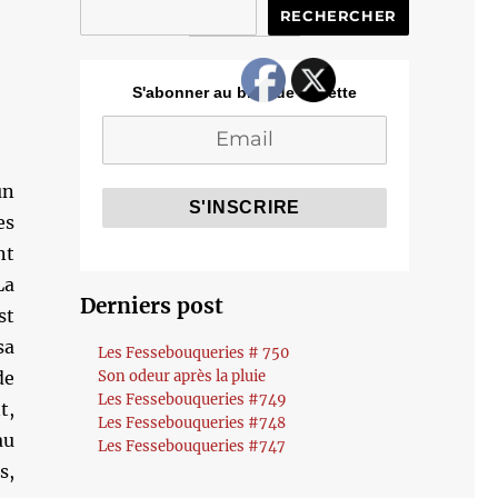
RECHERCHER
S'abonner au blog de Cozette
n
es
nt
La
Derniers post
st
sa
Les Fessebouqueries # 750
de
Son odeur après la pluie
Les Fessebouqueries #749
t,
Les Fessebouqueries #748
au
Les Fessebouqueries #747
s,