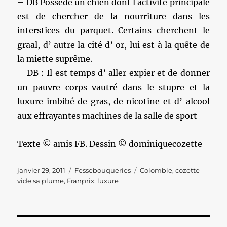
– DB Possède un chien dont l activité principale
est de chercher de la nourriture dans les
interstices du parquet. Certains cherchent le
graal, d’ autre la cité d’ or, lui est à la quête de
la miette suprême.
– DB : Il est temps d’ aller expier et de donner
un pauvre corps vautré dans le stupre et la
luxure imbibé de gras, de nicotine et d’ alcool
aux effrayantes machines de la salle de sport
Texte © amis FB. Dessin © dominiquecozette
Publié
Catégories
Étiquettes
janvier 29, 2011
Fessebouqueries
Colombie
,
cozette
le
vide sa plume
,
Franprix
,
luxure