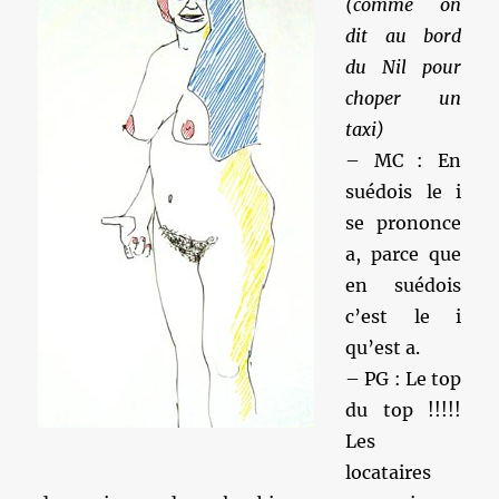
(comme on
dit au bord
du Nil pour
choper un
taxi)
– MC : En
suédois le i
se prononce
a, parce que
en suédois
c’est le i
qu’est a.
– PG : Le top
du top !!!!!
Les
locataires