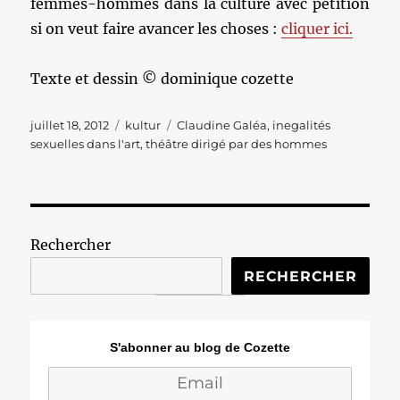
femmes-hommes dans la culture avec pétition
si on veut faire avancer les choses :
cliquer ici.
Texte et dessin © dominique cozette
Publié
Catégories
Étiquettes
juillet 18, 2012
kultur
Claudine Galéa
,
inegalités
le
sexuelles dans l'art
,
théâtre dirigé par des hommes
Rechercher
RECHERCHER
S'abonner au blog de Cozette