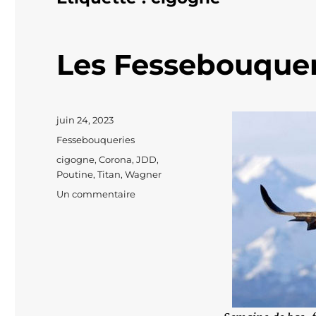
Les Fessebouquer
Publié
juin 24, 2023
le
Catégories
Fessebouqueries
Étiquettes
cigogne
,
Corona
,
JDD
,
Poutine
,
Titan
,
Wagner
sur
Un commentaire
Les
Fessebouqueries
#633