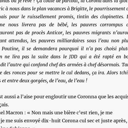
nds ou je rêve ? Ça coule de partout, la Corona dans la glot
ric à nous dans le plan vacances à Brigitte, le pourrissement 
ais pour le ruissellement promis, tintin des clopinettes. 
ne nous livrera pas de bébé, les pauvres corrompus 
uront pas de procès Anticor, les pauvres migrants n’auro
ant attendus, les pauvres milliardaires sous l’eau non plu
Poutine, il se demandera pourquoi il n’a pas choisi plut
on ne lira pas la suite dans le JDD qui a été rapté en b
t l’autre qui confond chef des armées à chef désormais. Ta
 des ronces pour se mettre le cul dedans, ça ira. Alors tchi
s et entre deux gorgées, de l’eau, de l’eau !
st aussi a l’aise pour engloutir une Coronna que les acqui
çais.
 Macron : « Non mais une bière c’est rien, je me
 je me suis envoyé dix-huit Corona cul sec et juste après,