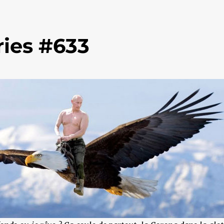
ies #633