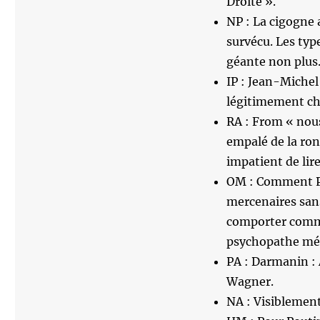
Droite ».
NP : La cigogne 
survécu. Les typ
géante non plus
IP : Jean-Michel
légitimement cho
RA : From « nous
empalé de la rond
impatient de lir
OM : Comment Po
mercenaires sans
comporter comme
psychopathe mé
PA : Darmanin : 
Wagner.
NA : Visiblement