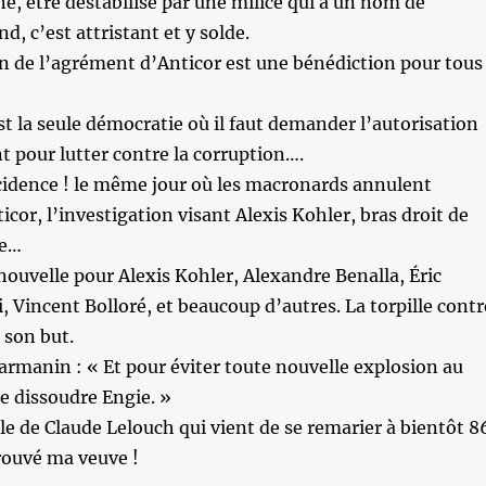
e, être déstabilisé par une milice qui a un nom de
, c’est attristant et y solde.
n de l’agrément d’Anticor est une bénédiction pour tous
st la seule démocratie où il faut demander l’autorisation
 pour lutter contre la corruption….
cidence ! le même jour où les macronards annulent
icor, l’investigation visant Alexis Kohler, bras droit de
se…
ouvelle pour Alexis Kohler, Alexandre Benalla, Éric
Vincent Bolloré, et beaucoup d’autres. La torpille contr
 son but.
rmanin : « Et pour éviter toute nouvelle explosion au
de dissoudre Engie. »
le de Claude Lelouch qui vient de se remarier à bientôt 8
trouvé ma veuve !