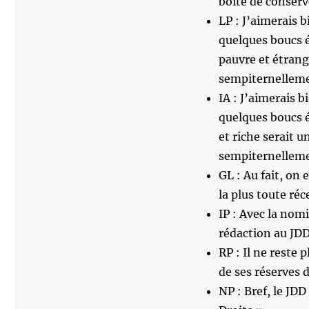
boîte de conser
LP : J’aimerais bi
quelques boucs é
pauvre et étrang
sempiternellemen
IA : J’aimerais bi
quelques boucs é
et riche serait u
sempiternellemen
GL : Au fait, on 
la plus toute réc
IP : Avec la nom
rédaction au JDD
RP : Il ne reste
de ses réserves 
NP : Bref, le JD