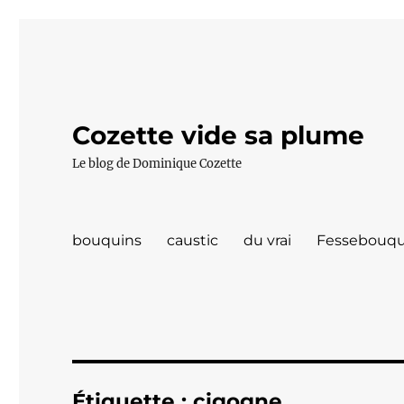
Cozette vide sa plume
Le blog de Dominique Cozette
bouquins
caustic
du vrai
Fessebouqu
Étiquette :
cigogne