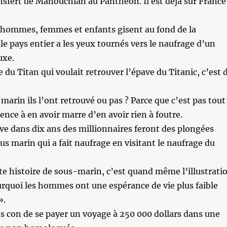
sfert de Manouchian au Panthéon. Il est déjà sur France
0 hommes, femmes et enfants gisent au fond de la
le pays entier a les yeux tournés vers le naufrage d’un
uxe.
 du Titan qui voulait retrouver l’épave du Titanic, c’est 
marin ils l’ont retrouvé ou pas ? Parce que c’est pas tout
nce à en avoir marre d’en avoir rien à foutre.
ouve dans dix ans des millionnaires feront des plongées
ous marin qui a fait naufrage en visitant le naufrage du
ette histoire de sous-marin, c’est quand même l’illustrati
urquoi les hommes ont une espérance de vie plus faible
».
rès con de se payer un voyage à 250 000 dollars dans une