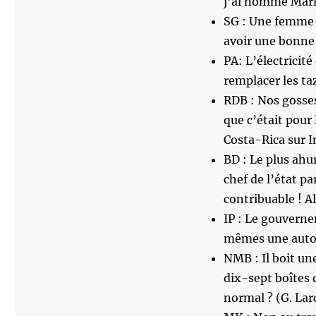
j’ai nommé Marl
SG : Une femme 
avoir une bonne 
PA: L’électricité
remplacer les taz
RDB : Nos gosses
que c’était pour
Costa-Rica sur I
BD : Le plus ahu
chef de l’état pa
contribuable ! A
IP : Le gouverne
mêmes une autori
NMB : Il boit une
dix-sept boîtes 
normal ? (G. Lar