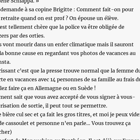
ène Schiappa. »
demande à sa copine Brigitte : Comment fait-on pour
retraite quand on est prof ? On épouse un élève.
 est tellement chère que la police va être obligée de
ers par des orties.
 vont mourir dans un enfer climatique mais il sauront
 la bonne cause en regardant vos photos de vacances au
nsta.
rissant c’est que la presse trouve normal que la femme d
rte en vacances avec 14 personnes de sa famille au frais d
llez faire ça en Allemagne ou en Suède !
ment sait que vous avez accepté de vous signer à vous-
sation de sortie, il peut tout se permettre.
 bière cul sec et ça fait les gros titres, et moi je peux vide
de cassoulet et personne n’en parle… Vous trouvez ça
cher)