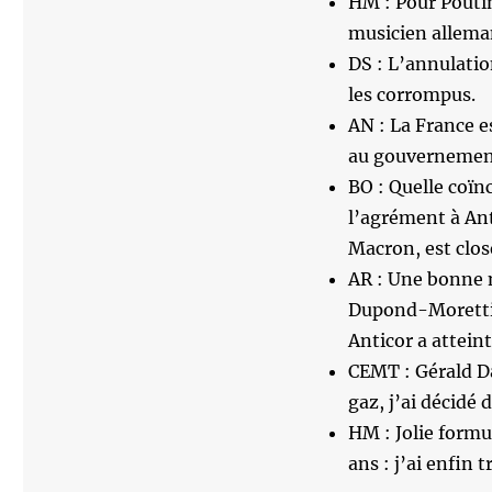
HM : Pour Poutin
musicien allemand
DS : L’annulatio
les corrompus.
AN : La France e
au gouvernement
BO : Quelle coïn
l’agrément à Ant
Macron, est clo
AR : Une bonne n
Dupond-Moretti, 
Anticor a atteint
CEMT : Gérald Da
gaz, j’ai décidé 
HM : Jolie formu
ans : j’ai enfin 