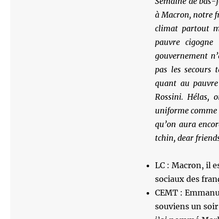
Semaine de bas-fo
à Macron, notre f
climat partout m
pauvre cigogne 
gouvernement n’a
pas les secours t
quant au pauvre 
Rossini. Hélas, 
uniforme comme di
qu’on aura encore
tchin, dear friend
LC : Macron, il e
sociaux des fran
CEMT : Emmanuel
souviens un soir