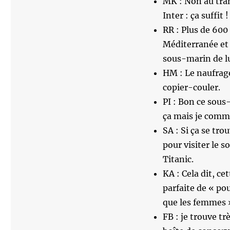
MK : Non au tran
Inter : ça suffit !
RR : Plus de 60
Méditerranée et 
sous-marin de l
HM : Le naufrage
copier-couler.
PI : Bon ce sous-
ça mais je comme
SA : Si ça se tr
pour visiter le s
Titanic.
KA : Cela dit, c
parfaite de « po
que les femmes 
FB : je trouve t