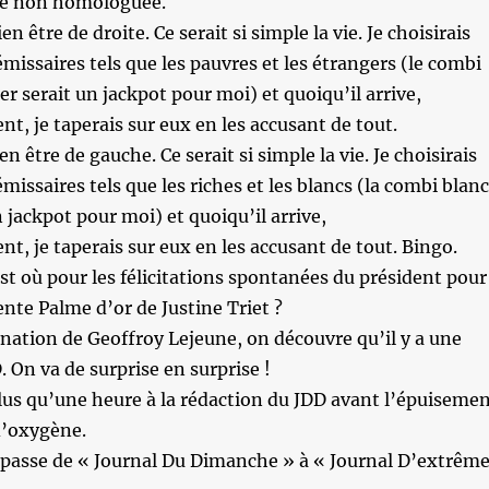
ve non homologuée.
en être de droite. Ce serait si simple la vie. Je choisirais
missaires tels que les pauvres et les étrangers (le combi
er serait un jackpot pour moi) et quoiqu’il arrive,
t, je taperais sur eux en les accusant de tout.
en être de gauche. Ce serait si simple la vie. Je choisirais
missaires tels que les riches et les blancs (la combi blanc
n jackpot pour moi) et quoiqu’il arrive,
t, je taperais sur eux en les accusant de tout. Bingo.
est où pour les félicitations spontanées du président pour
ente Palme d’or de Justine Triet ?
ination de Geoffroy Lejeune, on découvre qu’il y a une
. On va de surprise en surprise !
 plus qu’une heure à la rédaction du JDD avant l’épuiseme
d’oxygène.
D passe de « Journal Du Dimanche » à « Journal D’extrêm