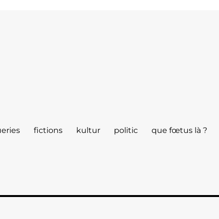
eries
fictions
kultur
politic
que fœtus là ?