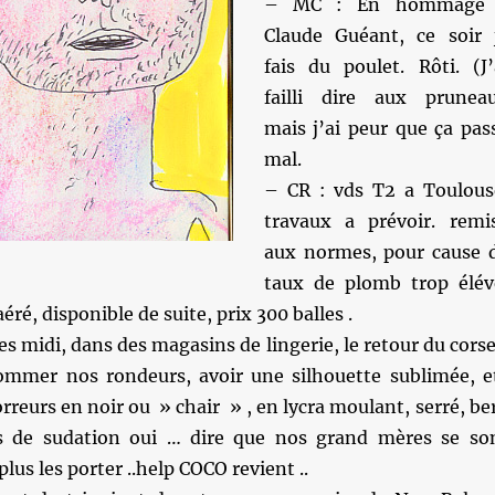
– MC : En hommage
Claude Guéant, ce soir 
fais du poulet. Rôti. (J’
failli dire aux prunea
mais j’ai peur que ça pas
mal.
– CR : vds T2 a Toulous
travaux a prévoir. remi
aux normes, pour cause 
taux de plomb trop élév
éré, disponible de suite, prix 300 balles .
es midi, dans des magasins de lingerie, le retour du corse
ommer nos rondeurs, avoir une silhouette sublimée, e
orreurs en noir ou » chair » , en lycra moulant, serré, be
s de sudation oui … dire que nos grand mères se so
lus les porter ..help COCO revient ..