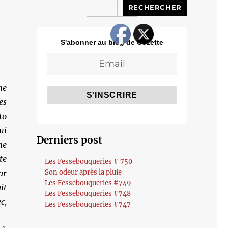
RECHERCHER
S'abonner au blog de Cozette
ne
s
to
ui
Derniers post
ne
te
Les Fessebouqueries # 750
ar
Son odeur après la pluie
Les Fessebouqueries #749
it
Les Fessebouqueries #748
c,
Les Fessebouqueries #747