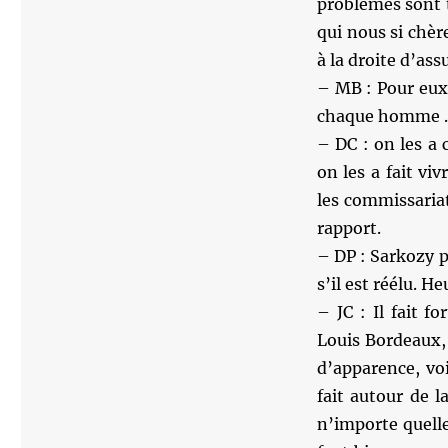
problèmes sont t
qui nous si chèr
à la droite d’as
– MB : Pour eux
chaque homme 
– DC : on les a c
on les a fait vi
les commissaria
rapport.
– DP : Sarkozy 
s’il est réélu.
– JC : Il fait 
Louis Bordeaux,
d’apparence, vo
fait autour de l
n’importe quelle 