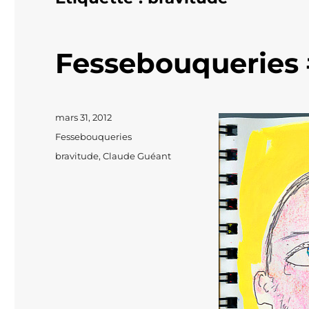
Fessebouqueries
Publié
mars 31, 2012
le
Catégories
Fessebouqueries
Étiquettes
bravitude
,
Claude Guéant