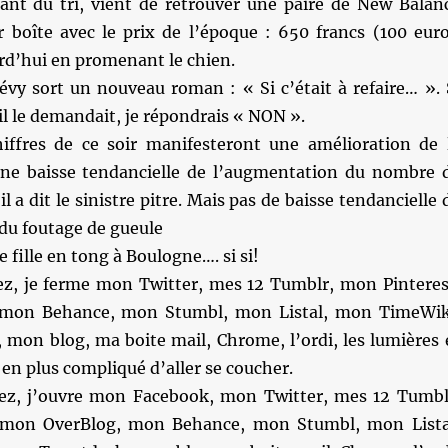
ant du tri, vient de retrouver une paire de New Balan
r boîte avec le prix de l’époque : 650 francs (100 euro
rd’hui en promenant le chien.
vy sort un nouveau roman : « Si c’était à refaire… ». 
’il le demandait, je répondrais « NON ».
iffres de ce soir manifesteront une amélioration de 
une baisse tendancielle de l’augmentation du nombre 
 a dit le sinistre pitre. Mais pas de baisse tendancielle 
du foutage de gueule
le fille en tong à Boulogne…. si si!
ez, je ferme mon Twitter, mes 12 Tumblr, mon Pinteres
mon Behance, mon Stumbl, mon Listal, mon TimeWik
mon blog, ma boite mail, Chrome, l’ordi, les lumières 
 en plus compliqué d’aller se coucher.
ez, j’ouvre mon Facebook, mon Twitter, mes 12 Tumbl
 mon OverBlog, mon Behance, mon Stumbl, mon Lista