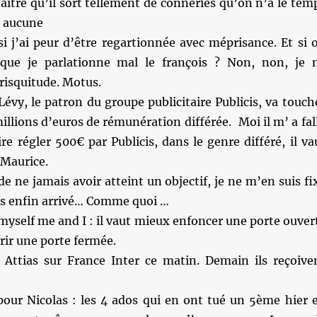
aître qu’il sort tellement de conneries qu’on n’a le tem
r aucune
i j’ai peur d’être regartionnée avec méprisance. Et si 
 que je parlationne mal le françois ? Non, non, je 
 risquitude. Motus.
évy, le patron du groupe publicitaire Publicis, va touch
illions d’euros de rémunération différée. Moi il m’ a fal
re régler 500€ par Publicis, dans le genre différé, il va
 Maurice.
de ne jamais avoir atteint un objectif, je ne m’en suis fi
uis enfin arrivé… Comme quoi …
myself me and I : il vaut mieux enfoncer une porte ouver
rir une porte fermée.
Attias sur France Inter ce matin. Demain ils reçoive
pour Nicolas : les 4 ados qui en ont tué un 5ème hier 