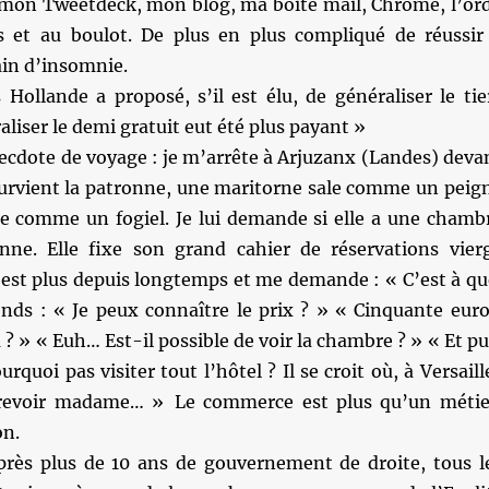
on Tweetdeck, mon blog, ma boite mail, Chrome, l’ord
s et au boulot. De plus en plus compliqué de réussir
ain d’insomnie.
Hollande a proposé, s’il est élu, de généraliser le tie
aliser le demi gratuit eut été plus payant »
necdote de voyage : je m’arrête à Arjuzanx (Landes) deva
 Survient la patronne, une maritorne sale comme un peig
te comme un fogiel. Je lui demande si elle a une chamb
ne. Elle fixe son grand cahier de réservations vier
’est plus depuis longtemps et me demande : « C’est à qu
nds : « Je peux connaître le prix ? » « Cinquante euro
 ? » « Euh… Est-il possible de voir la chambre ? » « Et pu
rquoi pas visiter tout l’hôtel ? Il se croit où, à Versaill
 revoir madame… » Le commerce est plus qu’un métie
on.
près plus de 10 ans de gouvernement de droite, tous l