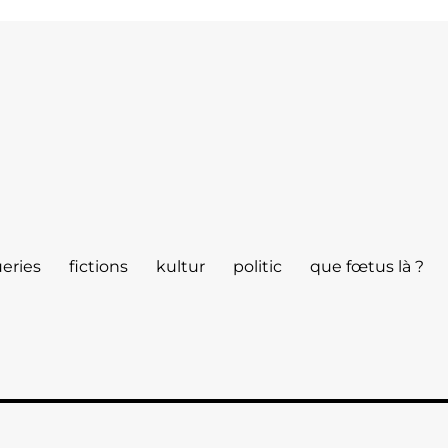
eries
fictions
kultur
politic
que fœtus là ?