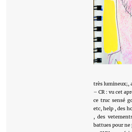
très lumineux;, a
– CR : vu cet apr
ce truc sensé g
etc, help , des h
, des vetement
battues pour ne p