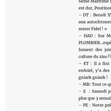
Seine Maritime
est dur, Poutinou
– DT : Benoît XV
aux autochtones 
rester Fidel ! »
– HAD : Sur Me
PLOMBIER…espèc
fument des join
culture du zinc?
– ET : Il a fini
enfoiré, y’a des
gniark gniark !
– MB: Tout ce qu
– E ‏ : Samedi prochain Rama Yade soutiendra Sarkozy. Elle n’aura donc
plus que 3 sema
– PE : Notre pré