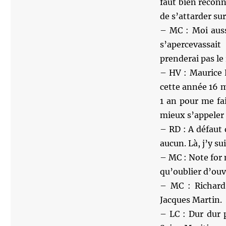
faut bien reconn
de s’attarder su
– MC : Moi auss
s’apercevassait
prenderai pas le
– HV : Maurice L
cette année 16 m
1 an pour me fai
mieux s’appeler
– RD : A défaut 
aucun. Là, j’y s
– MC : Note for 
qu’oublier d’ouv
– MC : Richard 
Jacques Martin.
– LC : Dur dur 