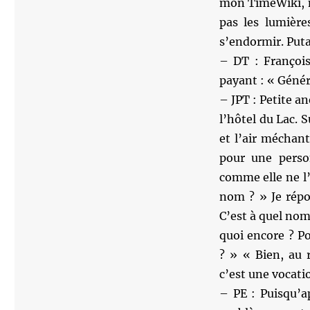
mon TimeWiki, m
pas les lumière
s’endormir. Put
– DT : François 
payant : « Génér
– JPT : Petite a
l’hôtel du Lac.
et l’air méchan
pour une person
comme elle ne l
nom ? » Je répo
C’est à quel nom
quoi encore ? Pou
? » « Bien, au
c’est une vocati
– PE : Puisqu’a