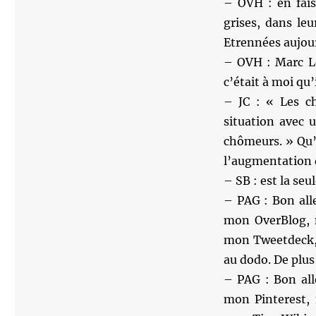
– OVH : en fais
grises, dans leu
Etrennées aujou
– OVH : Marc Lé
c’était à moi qu
– JC : « Les ch
situation avec 
chômeurs. » Qu’il
l’augmentation 
– SB : est la seu
– PAG : Bon all
mon OverBlog, 
mon Tweetdeck, 
au dodo. De plus
– PAG : Bon all
mon Pinterest,