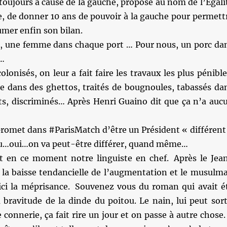
oujours à cause de la gauche, propose au nom de l’Egali
e, de donner 10 ans de pouvoir à la gauche pour permett
sumer enfin son bilan.
, une femme dans chaque port … Pour nous, un porc da
…
olonisés, on leur a fait faire les travaux les plus pénible
vre dans des ghettos, traités de bougnoules, tabassés da
ts, discriminés… Après Henri Guaino dit que ça n’a auc
promet dans #ParisMatch d’être un Président « différent
 Heu…oui…on va peut-être différer, quand même…
fort en ce moment notre linguiste en chef. Après le Jea
 la baisse tendancielle de l’augmentation et le musulm
ici la méprisance. Souvenez vous du roman qui avait é
a bravitude de la dinde du poitou. Le nain, lui peut sort
connerie, ça fait rire un jour et on passe à autre chose. 