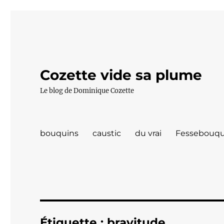
Cozette vide sa plume
Le blog de Dominique Cozette
bouquins
caustic
du vrai
Fessebouqu
Étiquette :
bravitude