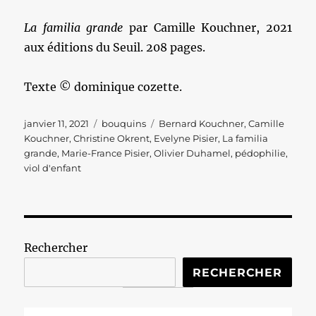
La familia grande
par Camille Kouchner, 2021
aux éditions du Seuil. 208 pages.
Texte © dominique cozette.
Publié
Catégories
Étiquettes
janvier 11, 2021
bouquins
Bernard Kouchner
,
Camille
le
Kouchner
,
Christine Okrent
,
Evelyne Pisier
,
La familia
grande
,
Marie-France Pisier
,
Olivier Duhamel
,
pédophilie
,
viol d'enfant
Rechercher
RECHERCHER