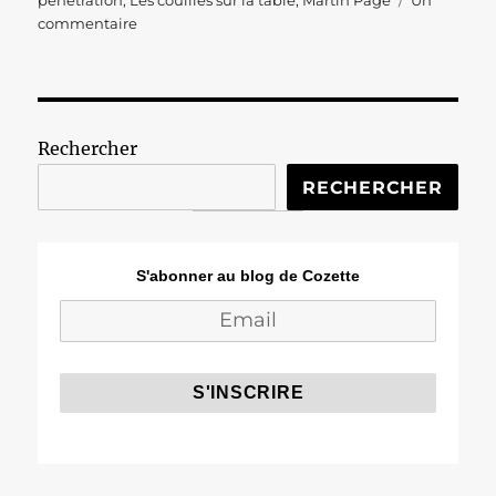
pénétration
,
Les couilles sur la table
,
Martin Page
Un
sur
commentaire
Dans
les
profondeurs
la
pénétration
Rechercher
RECHERCHER
S'abonner au blog de Cozette