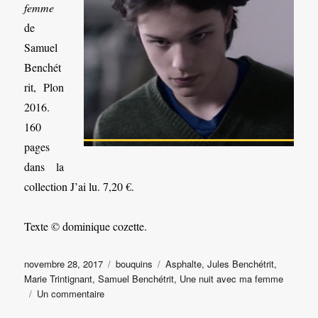
femme
de
Samuel
Benchét
rit, Plon
2016.
160
pages
dans la
collection J’ai lu. 7,20 €.
Texte © dominique cozette.
Publié
Catégories
Étiquettes
novembre 28, 2017
bouquins
Asphalte
,
Jules Benchétrit
,
le
Marie Trintignant
,
Samuel Benchétrit
,
Une nuit avec ma femme
sur
Un commentaire
Et