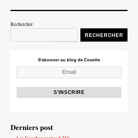
la
tendresse,
bordel
?
Rechercher
C'est
ici,
RECHERCHER
pour
Marie
T.
S'abonner au blog de Cozette
Derniers post
Les Fessebouqueries # 750