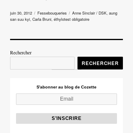
Publié
Catégories
Étiquettes
juin 30, 2012
Fessebouqueries
Anne Sinclair / DSK
,
aung
le
san suu kyi
,
Carla Bruni
,
éthylotest obligatoire
Rechercher
RECHERCHER
S'abonner au blog de Cozette