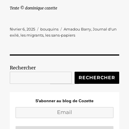
Texte © dominique cozette
Publié
Catégories
Étiquettes
février 6, 2025
bouquins
Amadou Barry
,
Journal d'un
le
exilé
,
les migrants
,
les sans-papiers
Rechercher
RECHERCHER
S'abonner au blog de Cozette